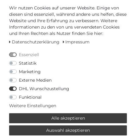
Wir nutzen Cookies auf unserer Website. Einige von
diesen sind essenziell, während andere uns helfen, diese
Website und Ihre Erfahrung zu verbessern. Weitere
Informationen zu den von uns verwendeten Cookies
und Ihren Rechten als Nutzer finden Sie hier:
Datenschutzerklärung
Impressum
Auf Lager, sofort versandbereit
Essenziell
Statistik
AUTORISIERTER HÄNDLER
Marketing
SCHNELLE LIEFERZEIT
Externe Medien
DHL Wunschzustellung
Funktional
Ihr Preis bei
3% Skonto
bei Vorab Überweisung:
58,20 €
Weitere Einstellungen
*
Alle akzeptieren
Auswahl akzeptieren