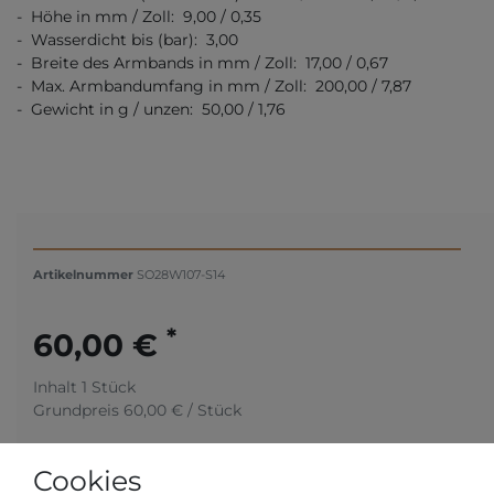
- Höhe in mm / Zoll: 9,00 / 0,35
- Wasserdicht bis (bar): 3,00
- Breite des Armbands in mm / Zoll: 17,00 / 0,67
- Max. Armbandumfang in mm / Zoll: 200,00 / 7,87
- Gewicht in g / unzen: 50,00 / 1,76
Artikelnummer
SO28W107-S14
*
60,00 €
Inhalt
1
Stück
Grundpreis
60,00 € / Stück
Cookies