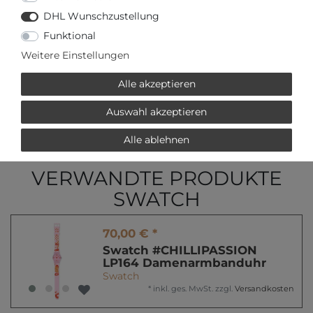
DHL Wunschzustellung
Funktional
oder
Weitere Einstellungen
Alle akzeptieren
Auswahl akzeptieren
* inkl. ges. MwSt. zzgl.
Versandkosten
Alle ablehnen
VERWANDTE PRODUKTE
SWATCH
70,00 € *
Swatch #CHILLIPASSION
LP164 Damenarmbanduhr
Swatch
*
inkl. ges. MwSt.
zzgl.
Versandkosten