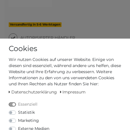
Versandfertig in 5-6 Werktagen
AUTORISIERTER HÄNDLER
Cookies
SCHNELLE LIEFERZEIT
Wir nutzen Cookies auf unserer Website. Einige von
diesen sind essenziell, während andere uns helfen, diese
Ihr Preis bei
3% Skonto
bei Vorab Überweisung:
Website und Ihre Erfahrung zu verbessern. Weitere
126,10 € *
Informationen zu den von uns verwendeten Cookies
und Ihren Rechten als Nutzer finden Sie hier:
Datenschutzerklärung
Impressum
Essenziell
Statistik
Frage zum Artikel
Preisanfrage
Wunschliste
Marketing
Externe Medien
IN DEN WARENKORB