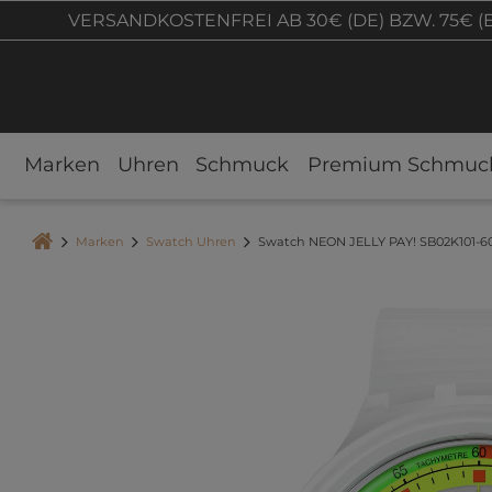
VERSANDKOSTENFREI AB 30€ (DE) BZW. 75€ (
Marken
Uhren
Schmuck
Premium Schmuc
Marken
Swatch Uhren
Swatch NEON JELLY PAY! SB02K101-6