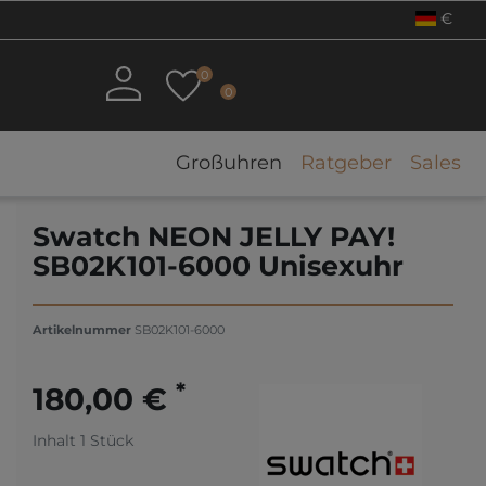
€
0
0
Großuhren
Ratgeber
Sales
Swatch NEON JELLY PAY!
SB02K101-6000 Unisexuhr
Artikelnummer
SB02K101-6000
*
180,00 €
Inhalt
1
Stück