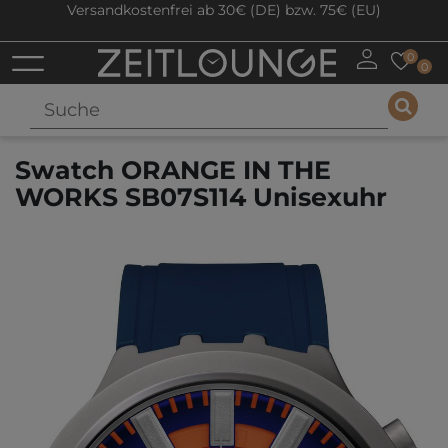
Versandkostenfrei ab 30€ (DE) bzw. 75€ (EU)
0
0
Swatch ORANGE IN THE
WORKS SB07S114 Unisexuhr