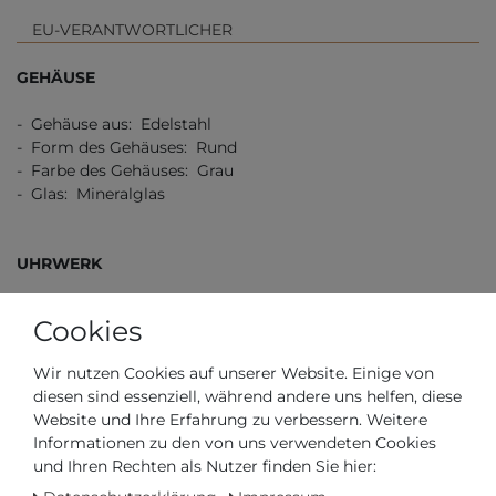
EU-VERANTWORTLICHER
GEHÄUSE
- Gehäuse aus: Edelstahl
- Form des Gehäuses: Rund
- Farbe des Gehäuses: Grau
- Glas: Mineralglas
UHRWERK
- Art der Anzeige: Analog
Cookies
- Uhrwerk: Swiss Quarz
Wir nutzen Cookies auf unserer Website. Einige von
diesen sind essenziell, während andere uns helfen, diese
ZIFFERNBLATT
Website und Ihre Erfahrung zu verbessern. Weitere
Informationen zu den von uns verwendeten Cookies
- Farbe des Ziffernblatts: Blau
und Ihren Rechten als Nutzer finden Sie hier: