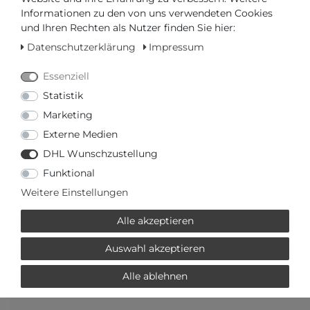
Informationen zu den von uns verwendeten Cookies
und Ihren Rechten als Nutzer finden Sie hier:
AUTORISIERTER HÄNDLER
Datenschutzerklärung
Impressum
SCHNELLE LIEFERZEIT
Essenziell
Statistik
Ihr Preis bei
3% Skonto
bei Vorab Überweisung:
87,30 €
Marketing
*
Externe Medien
DHL Wunschzustellung
Funktional
Weitere Einstellungen
Frage zum Artikel
Preisanfrage
Wunschliste
Alle akzeptieren
Auswahl akzeptieren
IN DEN WARENKORB
Alle ablehnen
oder