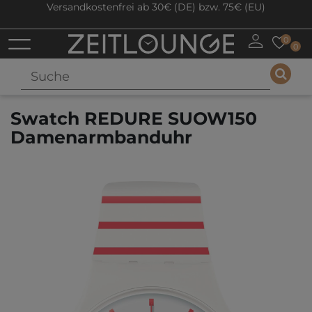
Versandkostenfrei ab 30€ (DE) bzw. 75€ (EU)
0
0
Swatch REDURE SUOW150
Damenarmbanduhr