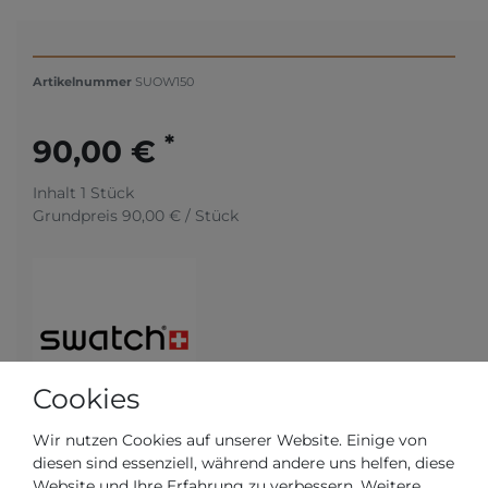
Artikelnummer
SUOW150
*
90,00 €
Inhalt
1
Stück
Grundpreis
90,00 € / Stück
Cookies
Wir nutzen Cookies auf unserer Website. Einige von
diesen sind essenziell, während andere uns helfen, diese
Website und Ihre Erfahrung zu verbessern. Weitere
Versandfertig in 5-6 Werktagen