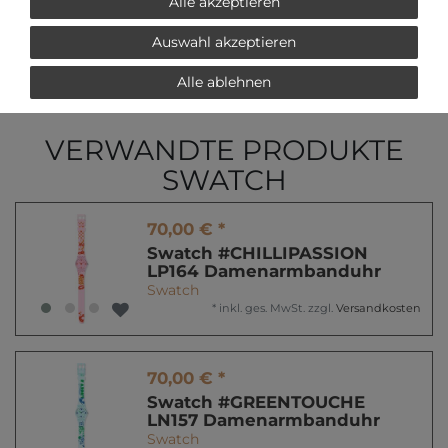
Alle akzeptieren
Auswahl akzeptieren
Alle ablehnen
* inkl. ges. MwSt. zzgl.
Versandkosten
VERWANDTE PRODUKTE
SWATCH
70,00 € *
Swatch #CHILLIPASSION
LP164 Damenarmbanduhr
Swatch
*
inkl. ges. MwSt.
zzgl.
Versandkosten
70,00 € *
Swatch #GREENTOUCHE
LN157 Damenarmbanduhr
Swatch