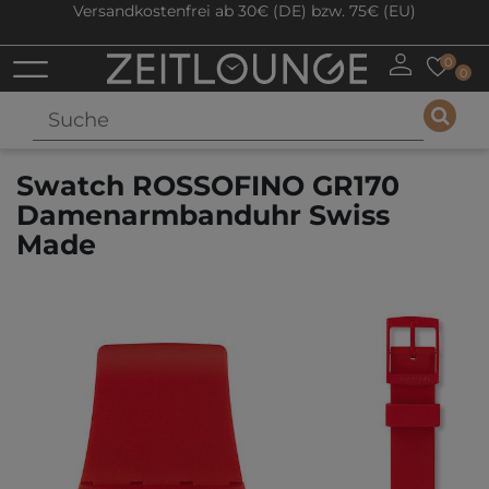
Versandkostenfrei ab 30€ (DE) bzw. 75€ (EU)
0
0
Swatch ROSSOFINO GR170
Damenarmbanduhr Swiss
Made