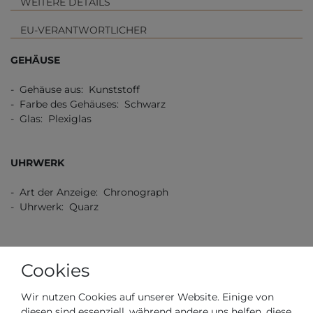
WEITERE DETAILS
EU-VERANTWORTLICHER
GEHÄUSE
- Gehäuse aus: Kunststoff
- Farbe des Gehäuses: Schwarz
- Glas: Plexiglas
UHRWERK
- Art der Anzeige: Chronograph
- Uhrwerk: Quarz
ZIFFERNBLATT
Cookies
- Farbe des Ziffernblatts: Schwarz
Wir nutzen Cookies auf unserer Website. Einige von
diesen sind essenziell, während andere uns helfen, diese