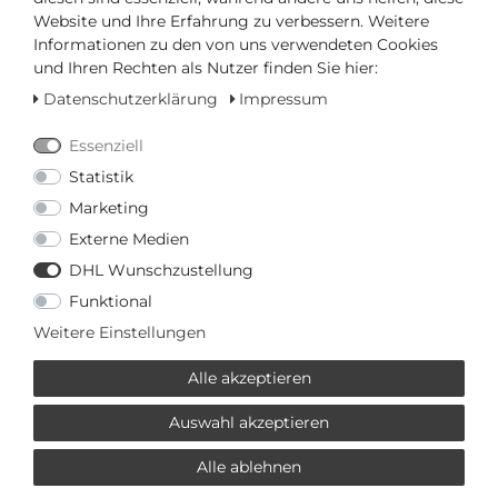
ARMBAND
Website und Ihre Erfahrung zu verbessern. Weitere
Informationen zu den von uns verwendeten Cookies
- Farbe des Armbands: Orange
und Ihren Rechten als Nutzer finden Sie hier:
- Schließe: Dornschließe
Datenschutzerklärung
Impressum
- Armband aus: Silikon
Essenziell
Statistik
WEITERE ANGABEN
Marketing
- Produkt: Uhr
Externe Medien
- Hersteller: Swatch
DHL Wunschzustellung
- Verpackung: Originalverpackung mit Dokumenten
- Schließe: Dornschließe
Funktional
- Garantie: 2 Jahre Garantie
Weitere Einstellungen
Alle akzeptieren
TECHNISCHE DATEN
Auswahl akzeptieren
- Durchmesser (ohne Krone) in mm / Zoll: 42,00 / 1,65
- Höhe in mm / Zoll: 14,00 / 0,55
Alle ablehnen
- Wasserdicht bis (bar): 3,00