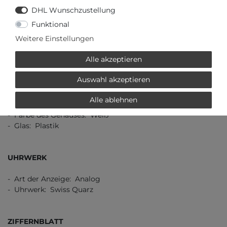
DHL Wunschzustellung
TECHNISCHE DATEN
Funktional
WEITERE DETAILS
Weitere Einstellungen
EU-VERANTWORTLICHER
Alle akzeptieren
GEHÄUSE
Auswahl akzeptieren
- Gehäuse aus: Kunststoff
Alle ablehnen
- Form des Gehäuses: Rund
- Farbe des Gehäuses: Weiß
- Glas: Plastik
UHRWERK
- Art der Anzeige: Analog
- Uhrwerk: Swiss Quarz
ZIFFERNBLATT