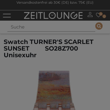
Versandkostenfrei ab 30€ (DE) bzw. 75€ (EU)
0
0
Swatch TURNER'S SCARLET
SUNSET SO28Z700
Unisexuhr