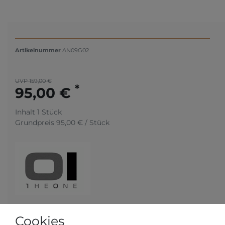
Artikelnummer
AN09G02
UVP 159,00 €
*
95,00 €
Inhalt
1
Stück
Grundpreis
95,00 € / Stück
Cookies