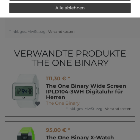
Alle ablehnen
* inkl. ges. MwSt. zzgl.
Versandkosten
VERWANDTE PRODUKTE
THE ONE BINARY
111,30 € *
The One Binary Wide Screen
IPLD104-3WH Digitaluhr für
Herren
The One Binary
*
inkl. ges. MwSt.
zzgl.
Versandkosten
95,00 € *
The One Binary X-Watch