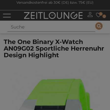
Versandkostenfrei ab 30€ (DE) bzw. 75€ (EU)
0
0
The One Binary X-Watch
AN09G02 Sportliche Herrenuhr
Design Highlight