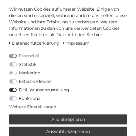
Auf Lager, sofort versandbereit
Wir nutzen Cookies auf unserer Website. Einige von
AUTORISIERTER HÄNDLER
diesen sind essenziell, während andere uns helfen, diese
Website und Ihre Erfahrung zu verbessern. Weitere
SCHNELLE LIEFERZEIT
Informationen zu den von uns verwendeten Cookies
und Ihren Rechten als Nutzer finden Sie hier:
Datenschutzerklärung
Impressum
Ihr Preis bei
3% Skonto
bei Vorab Überweisung:
92,15 €
*
Essenziell
Statistik
Marketing
Externe Medien
DHL Wunschzustellung
Frage zum Artikel
Preisanfrage
Wunschliste
Funktional
Weitere Einstellungen
IN DEN WARENKORB
Alle akzeptieren
oder
Auswahl akzeptieren