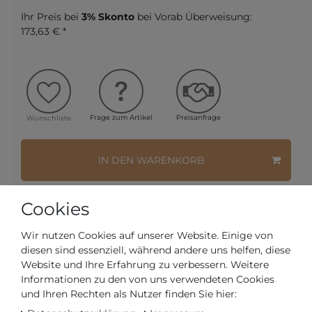
Ihr Preis bei
3% Skonto
bei Vorab Überweisung:
173,63 € *
Frage zum Artikel
Preisanfrage
Wunschliste
IN DEN WARENKORB
oder
Cookies
Wir nutzen Cookies auf unserer Website. Einige von
diesen sind essenziell, während andere uns helfen, diese
Website und Ihre Erfahrung zu verbessern. Weitere
Informationen zu den von uns verwendeten Cookies
* inkl. ges. MwSt. zzgl.
Versandkosten
und Ihren Rechten als Nutzer finden Sie hier: