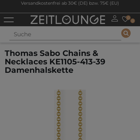
Versandkostenfrei ab 30€ (DE) bzw. 75€ (EU)
0
0
Thomas Sabo Chains &
Necklaces KE1105-413-39
Damenhalskette