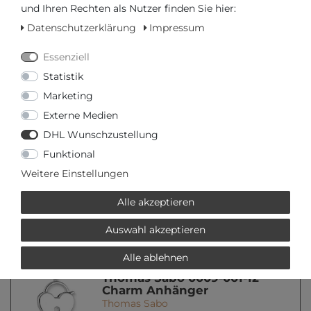
und Ihren Rechten als Nutzer finden Sie hier:
Datenschutzerklärung
Impressum
* inkl. ges. MwSt. zzgl.
Versandkosten
Essenziell
Statistik
Marketing
VERWANDTE PRODUKTE
Externe Medien
THOMAS SABO
DHL Wunschzustellung
Funktional
59,00 € *
Weitere Einstellungen
Thomas Sabo 0001-001-12
Charm Anhänger
Thomas Sabo
Alle akzeptieren
*
inkl. ges. MwSt.
zzgl.
Versandkosten
Auswahl akzeptieren
Alle ablehnen
59,00 € *
Thomas Sabo 0009-001-12
Charm Anhänger
Thomas Sabo