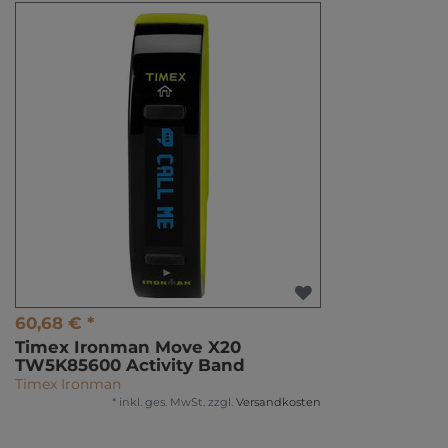
60,68 € *
Timex Ironman Move X20
TW5K85600 Activity Band
Timex Ironman
*
inkl. ges. MwSt.
zzgl.
Versandkosten