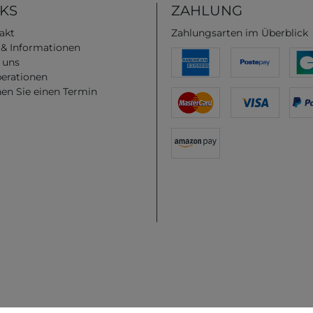
NKS
ZAHLUNG
akt
Zahlungsarten im Überblick
e & Informationen
 uns
erationen
en Sie einen Termin