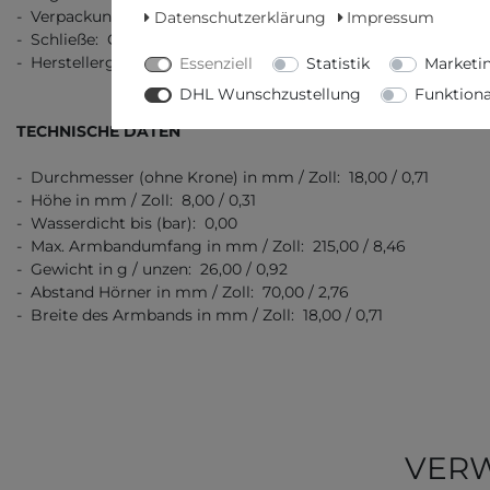
- Verpackung: Originalverpackung mit Dokumenten
Datenschutzerklärung
Impressum
- Schließe: Clipschließe
- Herstellergarantie: 2 Jahre Herstellergarantie
Essenziell
Statistik
Marketi
DHL Wunschzustellung
Funktiona
TECHNISCHE DATEN
- Durchmesser (ohne Krone) in mm / Zoll: 18,00 / 0,71
- Höhe in mm / Zoll: 8,00 / 0,31
- Wasserdicht bis (bar): 0,00
- Max. Armbandumfang in mm / Zoll: 215,00 / 8,46
- Gewicht in g / unzen: 26,00 / 0,92
- Abstand Hörner in mm / Zoll: 70,00 / 2,76
- Breite des Armbands in mm / Zoll: 18,00 / 0,71
VERW