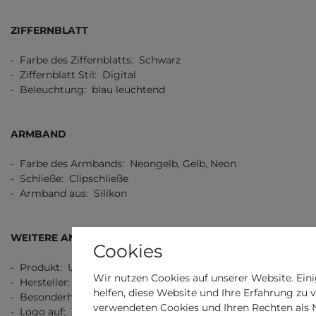
ZIFFERNBLATT
- Farbe des Ziffernblatts: Schwarz
- Ziffernblatt Stil: Digital
- Beleuchtung: blau leuchtend
ARMBAND
- Farbe des Armbands: Neongelb, Gelb, Neon
- Schließe: Clipschließe
- Armband aus: Silikon
WEITERE ANGABEN
Cookies
- Produkt: Uhr
Wir nutzen Cookies auf unserer Website. Eini
- Hersteller: Timex Ironman
helfen, diese Website und Ihre Erfahrung zu 
- Besonderheit: OLED Anzeige
verwendeten Cookies und Ihren Rechten als Nu
- Logo auf: Ziffernblatt, Schließe