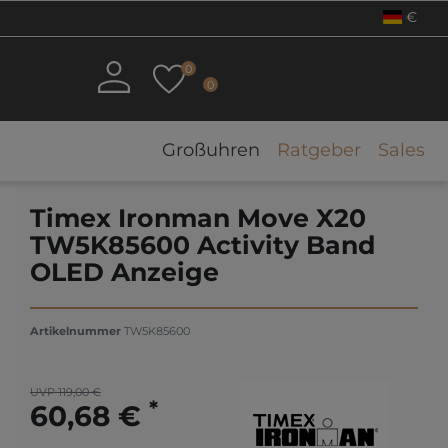
€
0
0
Großuhren
Ratgeber
Sales
Timex Ironman Move X20
TW5K85600 Activity Band
OLED Anzeige
Artikelnummer
TW5K85600
UVP 119,00 €
*
60,68 €