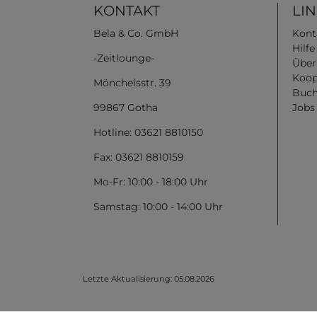
KONTAKT
LI
Bela & Co. GmbH
Kont
Hilf
-Zeitlounge-
Über
Koop
Mönchelsstr. 39
Buch
99867 Gotha
Jobs
Hotline: 03621 8810150
Fax: 03621 8810159
Mo-Fr: 10:00 - 18:00 Uhr
Samstag: 10:00 - 14:00 Uhr
Letzte Aktualisierung: 05.08.2026