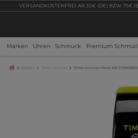
VERSANDKOSTENFREI AB 30€ (DE) BZW. 75€ (
Marken
Uhren
Schmuck
Premium Schmuc
Marken
Timex Ironman
Timex Ironman Move X20 TW5K85600