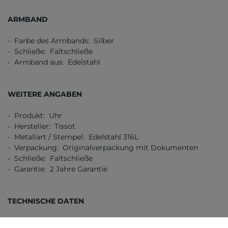
ARMBAND
- Farbe des Armbands: Silber
- Schließe: Faltschließe
- Armband aus: Edelstahl
WEITERE ANGABEN
- Produkt: Uhr
- Hersteller: Tissot
- Metallart / Stempel: Edelstahl 316L
- Verpackung: Originalverpackung mit Dokumenten
- Schließe: Faltschließe
- Garantie: 2 Jahre Garantie
TECHNISCHE DATEN
- Abstand Hörner in mm / Zoll: 20,00 / 0,79