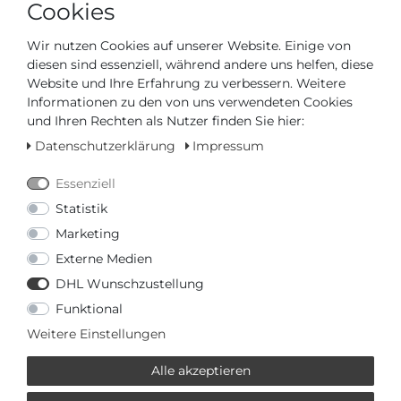
Cookies
- Durchmesser (ohne Krone) in mm / Zoll: 39,00 / 1,54
- Höhe in mm / Zoll: 11,00 / 0,43
Wir nutzen Cookies auf unserer Website. Einige von
- Wasserdicht bis (bar): 10,00
diesen sind essenziell, während andere uns helfen, diese
Website und Ihre Erfahrung zu verbessern. Weitere
Informationen zu den von uns verwendeten Cookies
und Ihren Rechten als Nutzer finden Sie hier:
Datenschutzerklärung
Impressum
Artikelnummer
T156.408.11.093.00
Essenziell
Statistik
*
1025,00 €
Marketing
Externe Medien
Inhalt
1
Stück
DHL Wunschzustellung
Funktional
Weitere Einstellungen
Alle akzeptieren