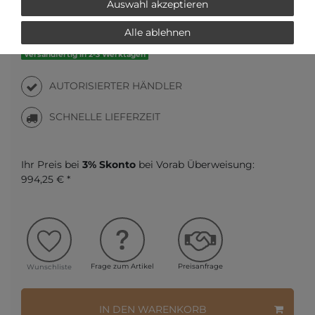
Auswahl akzeptieren
Alle ablehnen
Versandfertig in 2-3 Werktagen
AUTORISIERTER HÄNDLER
SCHNELLE LIEFERZEIT
Ihr Preis bei
3% Skonto
bei Vorab Überweisung:
994,25 € *
Frage zum Artikel
Preisanfrage
Wunschliste
IN DEN WARENKORB