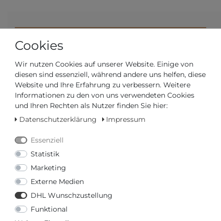
Artikelnummer
T126.207.22.013.00
Cookies
Wir nutzen Cookies auf unserer Website. Einige von
*
895,00 €
diesen sind essenziell, während andere uns helfen, diese
Website und Ihre Erfahrung zu verbessern. Weitere
Inhalt
1
Stück
Informationen zu den von uns verwendeten Cookies
und Ihren Rechten als Nutzer finden Sie hier:
Datenschutzerklärung
Impressum
Essenziell
Statistik
Marketing
Externe Medien
DHL Wunschzustellung
Versandfertig in 2-3 Werktagen
Funktional
AUTORISIERTER HÄNDLER