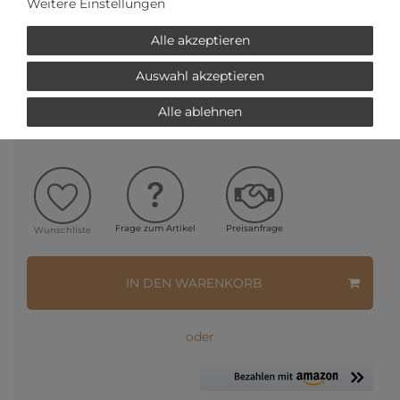
Weitere Einstellungen
SCHNELLE LIEFERZEIT
Alle akzeptieren
Auswahl akzeptieren
Ihr Preis bei
3% Skonto
bei Vorab Überweisung:
Alle ablehnen
868,15 € *
Frage zum Artikel
Preisanfrage
Wunschliste
IN DEN WARENKORB
oder