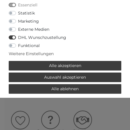
Essenziell
Statistik
Marketing
Externe Medien
DHL Wunschzustellung
Versandfertig in 2-3 Werktagen
Funktional
Weitere Einstellungen
AUTORISIERTER HÄNDLER
Alle akzeptieren
SCHNELLE LIEFERZEIT
Auswahl akzeptieren
Alle ablehnen
Ihr Preis bei
3% Skonto
bei Vorab Überweisung:
994,25 € *