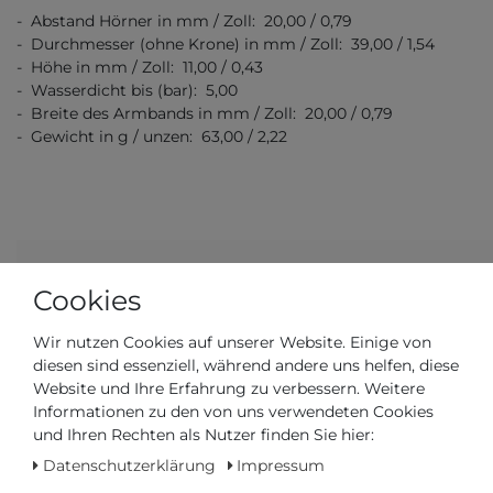
- Abstand Hörner in mm / Zoll: 20,00 / 0,79
- Durchmesser (ohne Krone) in mm / Zoll: 39,00 / 1,54
- Höhe in mm / Zoll: 11,00 / 0,43
- Wasserdicht bis (bar): 5,00
- Breite des Armbands in mm / Zoll: 20,00 / 0,79
- Gewicht in g / unzen: 63,00 / 2,22
Cookies
Artikelnummer
T139.836.36.441.00
Wir nutzen Cookies auf unserer Website. Einige von
*
1025,00 €
diesen sind essenziell, während andere uns helfen, diese
Website und Ihre Erfahrung zu verbessern. Weitere
Informationen zu den von uns verwendeten Cookies
Inhalt
1
Stück
und Ihren Rechten als Nutzer finden Sie hier:
Datenschutzerklärung
Impressum