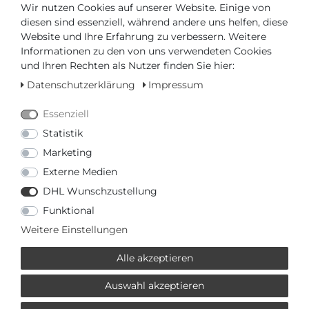
Wir nutzen Cookies auf unserer Website. Einige von
diesen sind essenziell, während andere uns helfen, diese
Website und Ihre Erfahrung zu verbessern. Weitere
TECHNISCHE DATEN
Informationen zu den von uns verwendeten Cookies
und Ihren Rechten als Nutzer finden Sie hier:
- Durchmesser (ohne Krone) in mm / Zoll: 40,00 / 1,57
- Höhe in mm / Zoll: 10,00 / 0,39
Datenschutzerklärung
Impressum
- Wasserdicht bis (bar): 5,00
Essenziell
Statistik
Marketing
Externe Medien
DHL Wunschzustellung
Artikelnummer
T158.407.16.041.00
Funktional
Weitere Einstellungen
*
475,00 €
Alle akzeptieren
Inhalt
1
Stück
Auswahl akzeptieren