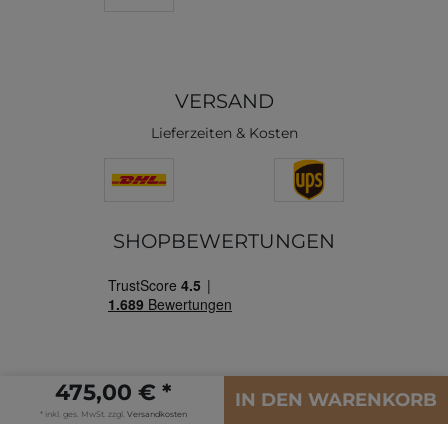
VERSAND
Lieferzeiten & Kosten
SHOPBEWERTUNGEN
475,00 € *
IN DEN WARENKORB
* inkl. ges. MwSt. zzgl.
Versandkosten