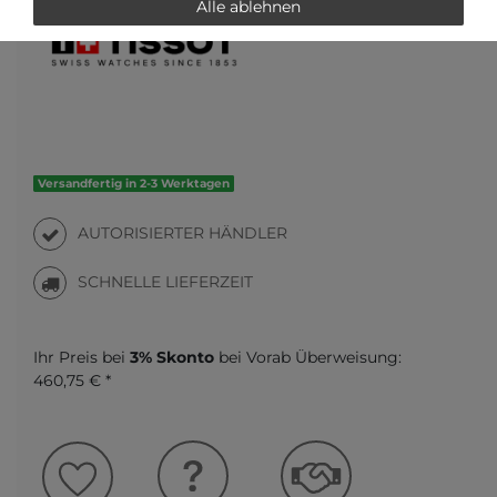
Alle ablehnen
Versandfertig in 2-3 Werktagen
AUTORISIERTER HÄNDLER
SCHNELLE LIEFERZEIT
Ihr Preis bei
3% Skonto
bei Vorab Überweisung:
460,75 € *