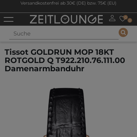
Versandkostenfrei ab 30€ (DE) bzw. 75€ (EU)
0
0
Tissot GOLDRUN MOP 18KT
ROTGOLD Q T922.210.76.111.00
Damenarmbanduhr