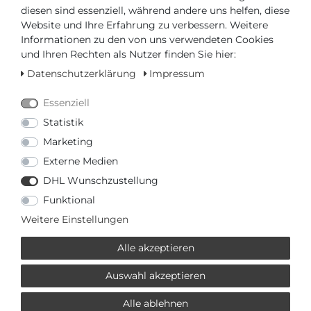
diesen sind essenziell, während andere uns helfen, diese
Website und Ihre Erfahrung zu verbessern. Weitere
Versandfertig in 2-3 Werktagen
Informationen zu den von uns verwendeten Cookies
und Ihren Rechten als Nutzer finden Sie hier:
AUTORISIERTER HÄNDLER
Datenschutzerklärung
Impressum
SCHNELLE LIEFERZEIT
Essenziell
Statistik
Ihr Preis bei
3% Skonto
bei Vorab Überweisung:
Marketing
2468,65 € *
Externe Medien
DHL Wunschzustellung
Funktional
Weitere Einstellungen
Frage zum Artikel
Preisanfrage
Wunschliste
Alle akzeptieren
Auswahl akzeptieren
IN DEN WARENKORB
Alle ablehnen