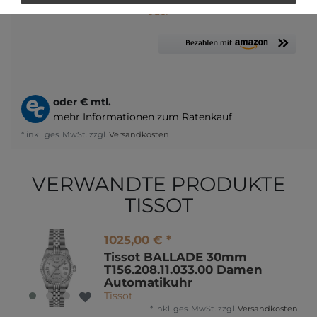
oder
oder
€ mtl.
mehr Informationen zum Ratenkauf
* inkl. ges. MwSt. zzgl.
Versandkosten
VERWANDTE PRODUKTE
TISSOT
1025,00 € *
Tissot BALLADE 30mm
T156.208.11.033.00 Damen
Automatikuhr
Tissot
*
inkl. ges. MwSt.
zzgl.
Versandkosten