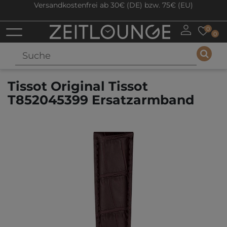
Versandkostenfrei ab 30€ (DE) bzw. 75€ (EU)
0
0
Tissot Original Tissot
T852045399 Ersatzarmband