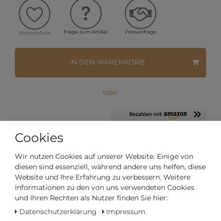
Frage zum Artikel
Preisanfrage
Wunschliste
IN DEN WARENKORB
oder
Cookies
* inkl. ges. MwSt. zzgl.
Versandkosten
Wir nutzen Cookies auf unserer Website. Einige von
diesen sind essenziell, während andere uns helfen, diese
Website und Ihre Erfahrung zu verbessern. Weitere
VERWANDTE PRODUKTE
Informationen zu den von uns verwendeten Cookies
und Ihren Rechten als Nutzer finden Sie hier:
TISSOT
Datenschutzerklärung
Impressum