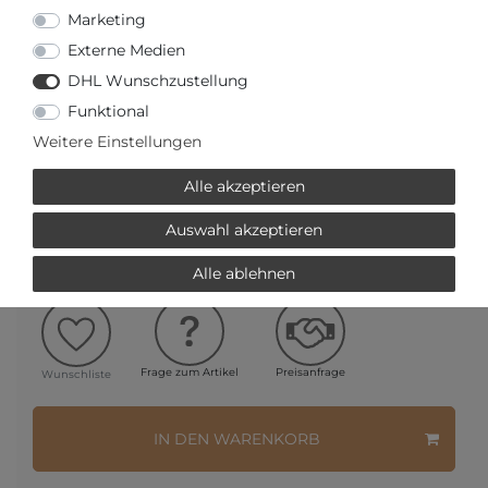
Marketing
Versandfertig in 2-3 Werktagen
Externe Medien
DHL Wunschzustellung
AUTORISIERTER HÄNDLER
Funktional
SCHNELLE LIEFERZEIT
Weitere Einstellungen
Alle akzeptieren
Ihr Preis bei
3% Skonto
bei Vorab Überweisung:
Auswahl akzeptieren
751,75 € *
Alle ablehnen
Frage zum Artikel
Preisanfrage
Wunschliste
IN DEN WARENKORB