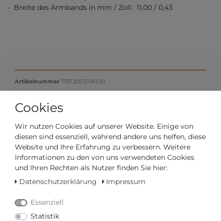
- Breite des Armbands in mm / Zoll: 11,00 / 0,43
Artikelnummer
T137.207.11.041.00
Cookies
*
775,00 €
Wir nutzen Cookies auf unserer Website. Einige von
Inhalt
1
Stück
diesen sind essenziell, während andere uns helfen, diese
Website und Ihre Erfahrung zu verbessern. Weitere
Informationen zu den von uns verwendeten Cookies
und Ihren Rechten als Nutzer finden Sie hier:
Datenschutzerklärung
Impressum
Essenziell
Statistik