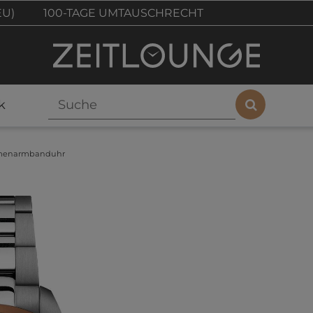
EU)
100-TAGE UMTAUSCHRECHT
k
 Damenarmbanduhr