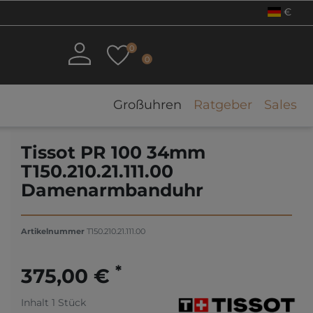
€
0
0
Großuhren
Ratgeber
Sales
Tissot PR 100 34mm
T150.210.21.111.00
Damenarmbanduhr
Artikelnummer
T150.210.21.111.00
*
375,00 €
Inhalt
1
Stück