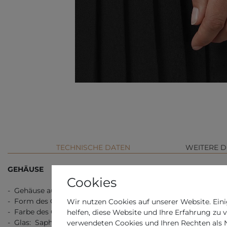
TECHNISCHE DATEN
WEITERE D
GEHÄUSE
Cookies
- Gehäuse aus: Edelstahl
- Form des Gehäuses: Rund
Wir nutzen Cookies auf unserer Website. Eini
- Farbe des Gehäuses: Silber
helfen, diese Website und Ihre Erfahrung zu 
- Glas: Saphirglas
verwendeten Cookies und Ihren Rechten als Nu