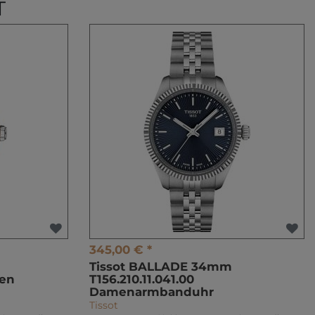
T
345,00 € *
Tissot BALLADE 34mm
men
T156.210.11.041.00
Damenarmbanduhr
Tissot