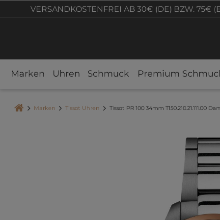
VERSANDKOSTENFREI AB 30€ (DE) BZW. 75€ (
Marken
Uhren
Schmuck
Premium Schmuc
Marken
Tissot Uhren
Tissot PR 100 34mm T150.210.21.111.00