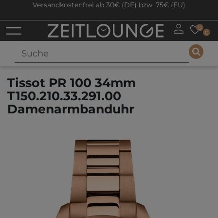
Versandkostenfrei ab 30€ (DE) bzw. 75€ (EU)
0
0
Tissot PR 100 34mm
T150.210.33.291.00
Damenarmbanduhr