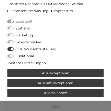
Versandfertig in 2-3 Werktagen
und Ihren Rechten als Nutzer finden Sie hier:
Datenschutzerklärung
Impressum
AUTORISIERTER HÄNDLER
Essenziell
SCHNELLE LIEFERZEIT
Statistik
Marketing
Ihr Preis bei
3% Skonto
bei Vorab Überweisung:
Externe Medien
383,15 € *
DHL Wunschzustellung
Funktional
Weitere Einstellungen
Alle akzeptieren
Frage zum Artikel
Preisanfrage
Wunschliste
Auswahl akzeptieren
IN DEN WARENKORB
Alle ablehnen
oder