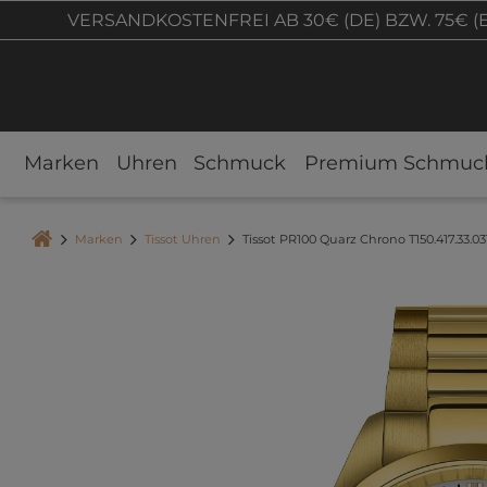
VERSANDKOSTENFREI AB 30€ (DE) BZW. 75€ (
Marken
Uhren
Schmuck
Premium Schmuc
Marken
Tissot Uhren
Tissot PR100 Quarz Chrono T150.417.33.