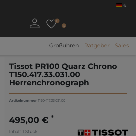
€
0
0
Großuhren
Ratgeber
Sales
Tissot PR100 Quarz Chrono
T150.417.33.031.00
Herrenchronograph
Artikelnummer
T150.417.33.031.00
*
495,00 €
Inhalt
1
Stück