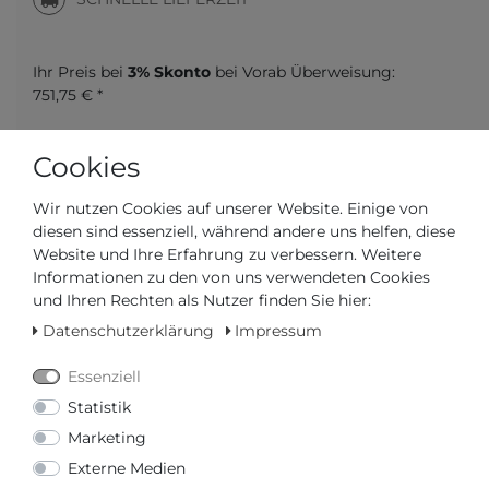
Ihr Preis bei
3% Skonto
bei Vorab Überweisung:
751,75 € *
Cookies
Wir nutzen Cookies auf unserer Website. Einige von
diesen sind essenziell, während andere uns helfen, diese
Frage zum Artikel
Preisanfrage
Wunschliste
Website und Ihre Erfahrung zu verbessern. Weitere
Informationen zu den von uns verwendeten Cookies
IN DEN WARENKORB
und Ihren Rechten als Nutzer finden Sie hier:
Datenschutzerklärung
Impressum
oder
Essenziell
Statistik
Marketing
Externe Medien