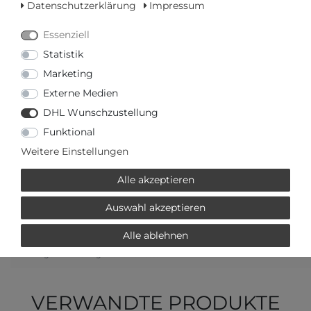
Datenschutzerklärung
Impressum
Essenziell
Frage zum Artikel
Preisanfrage
Wunschliste
Statistik
Marketing
IN DEN WARENKORB
Externe Medien
DHL Wunschzustellung
Funktional
oder
Weitere Einstellungen
Alle akzeptieren
Auswahl akzeptieren
oder
€ mtl.
Alle ablehnen
mehr Informationen zum Ratenkauf
* inkl. ges. MwSt. zzgl.
Versandkosten
VERWANDTE PRODUKTE