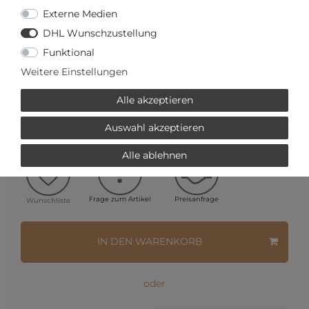
Externe Medien
AUTORISIERTER HÄNDLER
DHL Wunschzustellung
Funktional
SCHNELLE LIEFERZEIT
Weitere Einstellungen
Ihr Preis bei
3% Skonto
bei Vorab Überweisung:
Alle akzeptieren
480,15 € *
Auswahl akzeptieren
Alle ablehnen
Frage zum Artikel
Preisanfrage
Wunschliste
IN DEN WARENKORB
oder