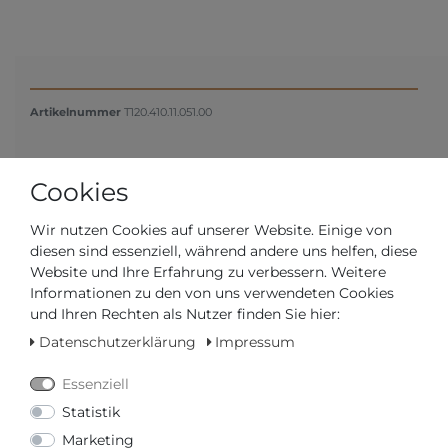
Artikelnummer
T120.410.11.051.00
*
495,00 €
Cookies
Inhalt
1
Stück
Wir nutzen Cookies auf unserer Website. Einige von
diesen sind essenziell, während andere uns helfen, diese
Website und Ihre Erfahrung zu verbessern. Weitere
Informationen zu den von uns verwendeten Cookies
und Ihren Rechten als Nutzer finden Sie hier:
Datenschutzerklärung
Impressum
Essenziell
Statistik
Versandfertig in 2-3 Werktagen
Marketing