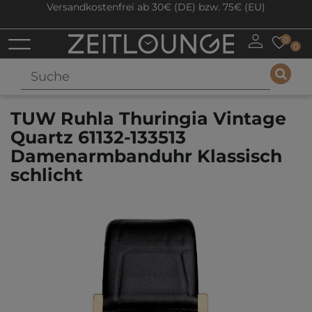
Versandkostenfrei ab 30€ (DE) bzw. 75€ (EU)
0
0
TUW Ruhla Thuringia Vintage
Quartz 61132-133513
Damenarmbanduhr Klassisch
schlicht