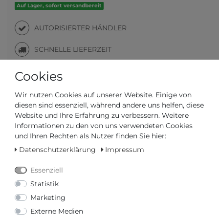
Auf Lager, sofort versandbereit
AUTORISIERTER HÄNDLER
SCHNELLE LIEFERZEIT
Cookies
Ihr Preis bei
3% Skonto
bei Vorab Überweisung:
125,47 € *
Wir nutzen Cookies auf unserer Website. Einige von
diesen sind essenziell, während andere uns helfen, diese
Website und Ihre Erfahrung zu verbessern. Weitere
Informationen zu den von uns verwendeten Cookies
und Ihren Rechten als Nutzer finden Sie hier:
Datenschutzerklärung
Impressum
Frage zum Artikel
Preisanfrage
Wunschliste
Essenziell
IN DEN WARENKORB
Statistik
Marketing
Externe Medien
oder