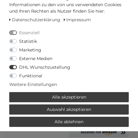
AUTORISIERTER HÄNDLER
Informationen zu den von uns verwendeten Cookies
und Ihren Rechten als Nutzer finden Sie hier:
SCHNELLE LIEFERZEIT
Datenschutzerklärung
Impressum
Essenziell
Ihr Preis bei
3% Skonto
bei Vorab Überweisung:
Statistik
319,13 € *
Marketing
Externe Medien
DHL Wunschzustellung
Funktional
Frage zum Artikel
Preisanfrage
Wunschliste
Weitere Einstellungen
Alle akzeptieren
IN DEN WARENKORB
Auswahl akzeptieren
oder
Alle ablehnen