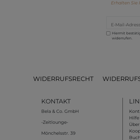
Erhalten Sie
Hiermit bestätig
widerrufen.
WIDERRUFSRECHT
WIDERRUF
KONTAKT
LI
Bela & Co. GmbH
Kont
Hilf
-Zeitlounge-
Über
Koop
Mönchelsstr. 39
Buch