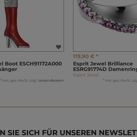
119,90 € *
el Boot ESCH91172A000
Esprit Jewel Brilliance
hänger
ESRG91774D Damenrin
Esprit Jewel
*
inkl. ges. MwSt.
zzgl.
Versandkosten
*
inkl. ges. MwSt.
zzg
N SIE SICH FÜR UNSEREN NEWSLET