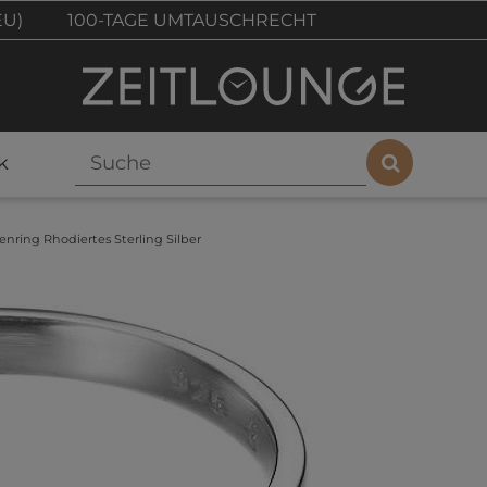
EU)
100-TAGE UMTAUSCHRECHT
k
nring Rhodiertes Sterling Silber