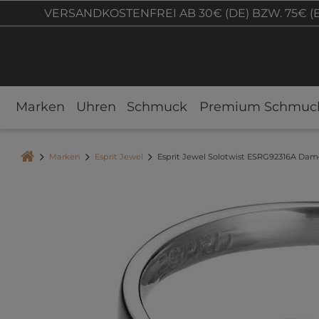
VERSANDKOSTENFREI AB 30€ (DE) BZW. 75€ (
Marken
Uhren
Schmuck
Premium Schmuc
Marken
Esprit Jewel
Esprit Jewel Solotwist ESRG92316A Dame