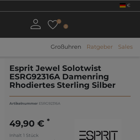
€
0
0
Großuhren
Ratgeber
Sales
Esprit Jewel Solotwist
ESRG92316A Damenring
Rhodiertes Sterling Silber
Artikelnummer
ESRG92316A
*
49,90 €
Inhalt
1
Stück