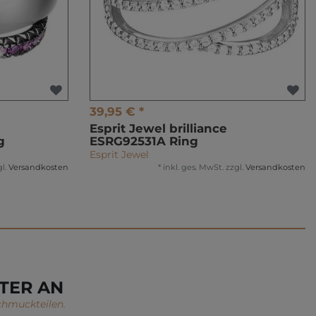
39,95 € *
Esprit Jewel brilliance
g
ESRG92531A Ring
Esprit Jewel
l.
Versandkosten
*
inkl. ges. MwSt.
zzgl.
Versandkosten
TER AN
chmuckteilen.