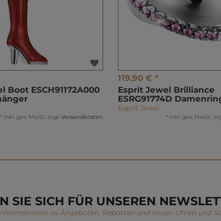
119,90 € *
el Boot ESCH91172A000
Esprit Jewel Brilliance
hänger
ESRG91774D Damenrin
Esprit Jewel
*
inkl. ges. MwSt.
zzgl.
Versandkosten
*
inkl. ges. MwSt.
zzg
N SIE SICH FÜR UNSEREN NEWSLET
 Informationen zu Angeboten, Rabatten und neuen Uhren und S