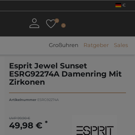
€
0
0
Großuhren
Ratgeber
Sales
Esprit Jewel Sunset
ESRG92274A Damenring Mit
Zirkonen
Artikelnummer
ESRG92274A
UVP 99,90 €
*
49,98 €