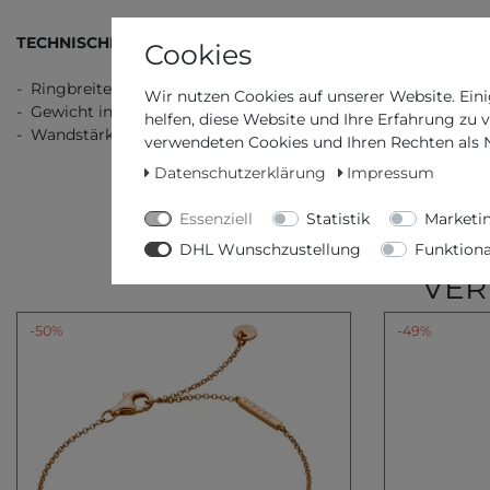
TECHNISCHE DATEN
Cookies
- Ringbreite: 12,00 / 0,47
Wir nutzen Cookies auf unserer Website. Eini
- Gewicht in g / unzen: 6,00 / 0,21
helfen, diese Website und Ihre Erfahrung zu 
- Wandstärke: 3,00 / 0,12
verwendeten Cookies und Ihren Rechten als Nu
Datenschutzerklärung
Impressum
Essenziell
Statistik
Marketi
DHL Wunschzustellung
Funktiona
VER
-50%
-49%