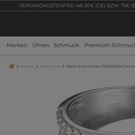
VERSANDKOSTENFREI AB 30€ (DE) BZW. 75€ (
Marken
Uhren
Schmuck
Premium Schmuc
Marken
Esprit Jewel
Esprit Jewel Sunset ESRG92274A Damen