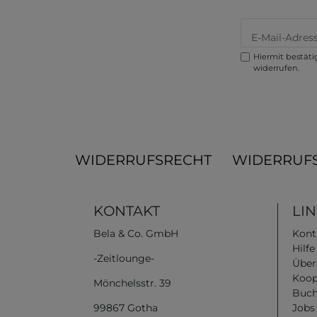
Hiermit bestätig
widerrufen.
WIDERRUFSRECHT
WIDERRUF
KONTAKT
LI
Bela & Co. GmbH
Kont
Hilf
-Zeitlounge-
Über
Koop
Mönchelsstr. 39
Buch
99867 Gotha
Jobs