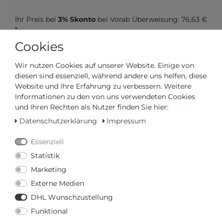
Ihr Preis bei
3% Skonto
bei Vorab Überweisung:
76,63 €
*
Cookies
Wir nutzen Cookies auf unserer Website. Einige von
diesen sind essenziell, während andere uns helfen, diese
Website und Ihre Erfahrung zu verbessern. Weitere
Frage zum Artikel
Preisanfrage
Wunschliste
Informationen zu den von uns verwendeten Cookies
und Ihren Rechten als Nutzer finden Sie hier:
Datenschutzerklärung
Impressum
IN DEN WARENKORB
Essenziell
oder
Statistik
Marketing
Externe Medien
DHL Wunschzustellung
Funktional
* inkl. ges. MwSt. zzgl.
Versandkosten