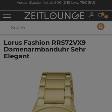
Versandkostenfrei ab 30€ (DE) bzw. 75€ (EU)
0
0
Lorus Fashion RRS72VX9
Damenarmbanduhr Sehr
Elegant