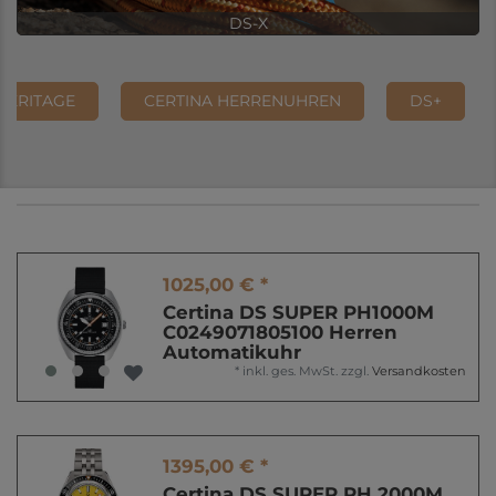
DS-X
HERITAGE
CERTINA HERRENUHREN
DS+
1025,00 € *
Certina DS SUPER PH1000M
C0249071805100 Herren
Automatikuhr
*
inkl. ges. MwSt.
zzgl.
Versandkosten
1395,00 € *
Certina DS SUPER PH 2000M