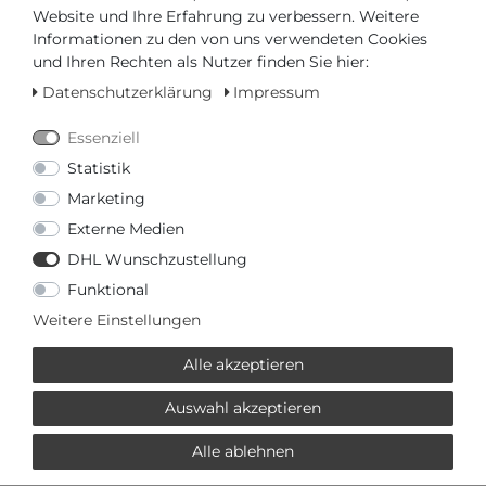
Automatikuhr
Website und Ihre Erfahrung zu verbessern. Weitere
*
inkl. ges. MwSt.
zzgl.
Versandkosten
Informationen zu den von uns verwendeten Cookies
und Ihren Rechten als Nutzer finden Sie hier:
Datenschutzerklärung
Impressum
1050,00 € *
Essenziell
Certina DS PH200M
C036.407.36.050.00 Herren
Statistik
Automatikuhr
Marketing
*
inkl. ges. MwSt.
zzgl.
Versandkosten
Externe Medien
DHL Wunschzustellung
Funktional
1030,00 € *
Weitere Einstellungen
Certina DS PH200M
C036.407.18.040.00 Herren
Automatikuhr
Alle akzeptieren
*
inkl. ges. MwSt.
zzgl.
Versandkosten
Auswahl akzeptieren
Alle ablehnen