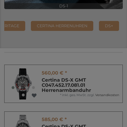
DS-X
HERITAGE
CERTINA HERRENUHREN
DS+
560,00 € *
Certina DS-X GMT
C047.452.17.081.01
Herrenarmbanduhr
*
inkl. ges. MwSt.
zzgl.
Versandkosten
585,00 € *
Certina DS-X GMT