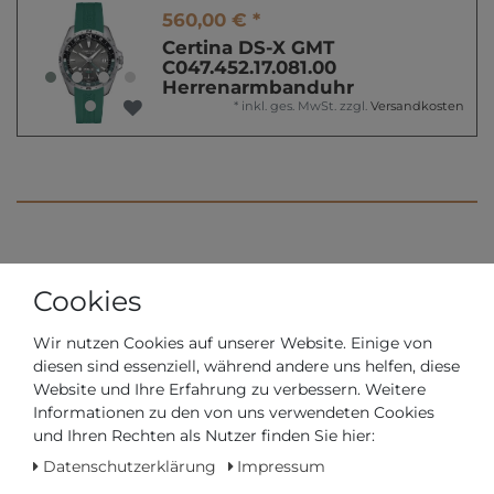
560,00 € *
Certina DS-X GMT
C047.452.17.081.00
Herrenarmbanduhr
*
inkl. ges. MwSt.
zzgl.
Versandkosten
MELDEN SIE SICH FÜR UNSEREN
Cookies
NEWSLETTER AN
Wir nutzen Cookies auf unserer Website. Einige von
Erhalten Sie Informationen zu Angeboten, Rabatten und
diesen sind essenziell, während andere uns helfen, diese
neuen Uhren und Schmuckteilen.
Website und Ihre Erfahrung zu verbessern. Weitere
Informationen zu den von uns verwendeten Cookies
und Ihren Rechten als Nutzer finden Sie hier:
Abonnieren
Datenschutzerklärung
Impressum