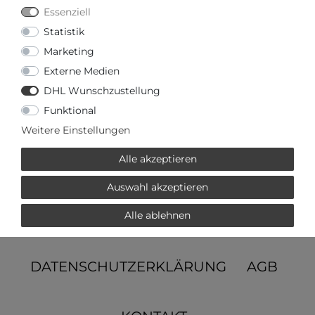
Hiermit bestätige ich, dass ich die
Daten­
Essenziell
schutz­erklärung
gelesen habe. Meine
Einwilligung kann ich jederzeit widerrufen.
Statistik
Marketing
Externe Medien
DHL Wunschzustellung
Funktional
WIDERRUFSRECHT
Weitere Einstellungen
Alle akzeptieren
WIDERRUFSFORMULAR
Auswahl akzeptieren
IMPRESSUM
Alle ablehnen
DATENSCHUTZERKLÄRUNG
AGB