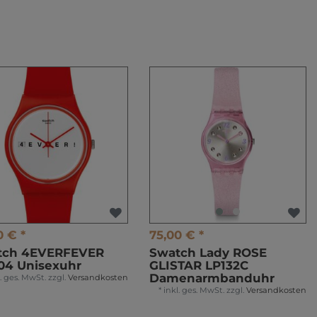
0 € *
75,00 € *
tch 4EVERFEVER
Swatch Lady ROSE
04 Unisexuhr
GLISTAR LP132C
Damenarmbanduhr
l. ges. MwSt.
zzgl.
Versandkosten
*
inkl. ges. MwSt.
zzgl.
Versandkosten