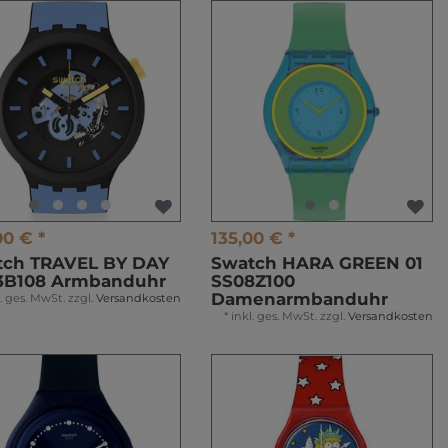
00 € *
135,00 € *
tch TRAVEL BY DAY
Swatch HARA GREEN 01
3B108 Armbanduhr
SS08Z100
Damenarmbanduhr
l. ges. MwSt.
zzgl.
Versandkosten
*
inkl. ges. MwSt.
zzgl.
Versandkosten