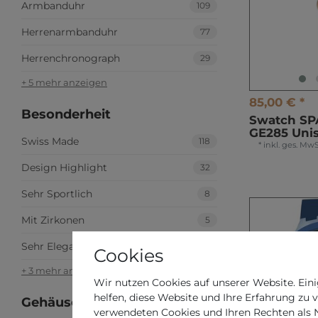
Armbanduhr
109
Herrenarmbanduhr
77
Herrenchronograph
29
+ 5 mehr anzeigen
85,00 € *
Besonderheit
Swatch S
GE285 Uni
Swiss Made
118
*
inkl. ges. MwS
Design Highlight
32
Sehr Sportlich
8
Mit Zirkonen
5
Sehr Elegant
4
Cookies
+ 3 mehr anzeigen
Wir nutzen Cookies auf unserer Website. Eini
helfen, diese Website und Ihre Erfahrung zu 
Gehäuseform
verwendeten Cookies und Ihren Rechten als Nu