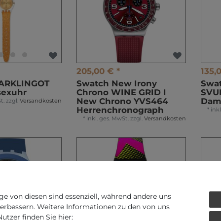
205,00 € *
135,
PARKLINGOT
Swatch New Irony
Swa
sexuhr
Chrono WINE GRID I
SVU
New Chrono YVS464
Dam
t.
zzgl.
Versandkosten
Herrenchronograph
*
ink
*
inkl. ges. MwSt.
zzgl.
Versandkosten
ge von diesen sind essenziell, während andere uns
verbessern. Weitere Informationen zu den von uns
tzer finden Sie hier: