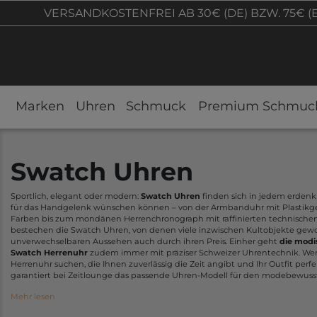
VERSANDKOSTENFREI AB 30€ (DE) BZW. 75€ (
Marken
Uhren
Schmuck
Premium Schmuc
Swatch Uhren
Sportlich, elegant oder modern:
Swatch Uhren
finden sich in jedem erdenkl
für das Handgelenk wünschen können – von der Armbanduhr mit Plastikge
Farben bis zum mondänen Herrenchronograph mit raffinierten technischen
bestechen die Swatch Uhren, von denen viele inzwischen Kultobjekte gew
unverwechselbaren Aussehen auch durch ihren Preis. Einher geht
die modi
Swatch Herrenuhr
zudem immer mit präziser Schweizer Uhrentechnik. We
Herrenuhr suchen, die Ihnen zuverlässig die Zeit angibt und Ihr Outfit perf
garantiert bei Zeitlounge das passende Uhren-Modell für den modebewuss
Mehr lesen