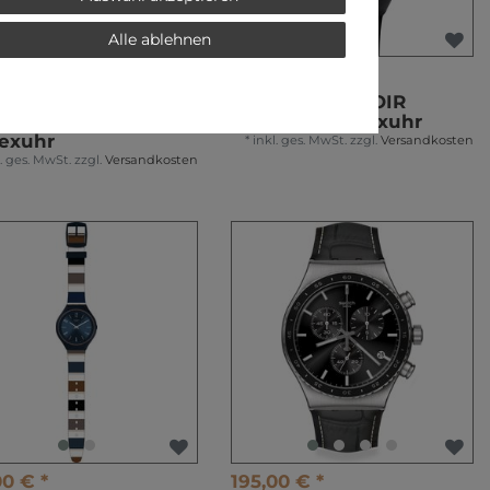
Alle ablehnen
0 € *
130,00 € *
tch WAVELENGTHS
Swatch SKINNOIR
MOSS SO28L100
SVUB100 Unisexuhr
exuhr
*
inkl. ges. MwSt.
zzgl.
Versandkosten
l. ges. MwSt.
zzgl.
Versandkosten
00 € *
195,00 € *