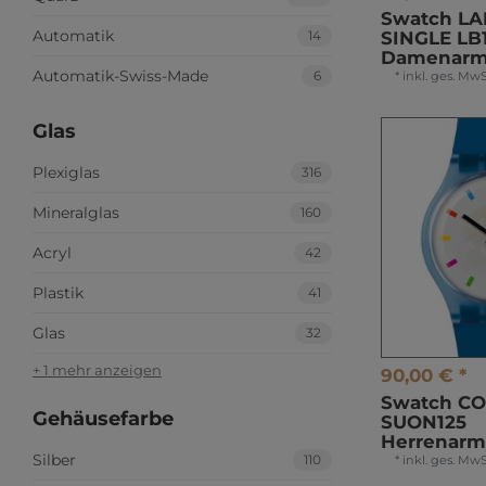
Swatch LA
Automatik
14
SINGLE LB
Damenarm
Automatik-Swiss-Made
6
*
inkl. ges. MwS
Glas
Plexiglas
316
Mineralglas
160
Acryl
42
Plastik
41
Glas
32
+ 1 mehr anzeigen
90,00 € *
Swatch C
Gehäusefarbe
SUON125
Herrenar
Silber
110
*
inkl. ges. MwS