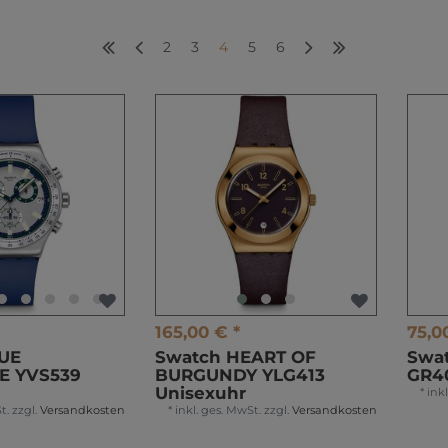
2
3
4
5
6
165,00 € *
75,0
UE
Swatch HEART OF
Swa
E YVS539
BURGUNDY YLG413
GR4
Unisexuhr
*
ink
t.
zzgl.
Versandkosten
*
inkl. ges. MwSt.
zzgl.
Versandkosten