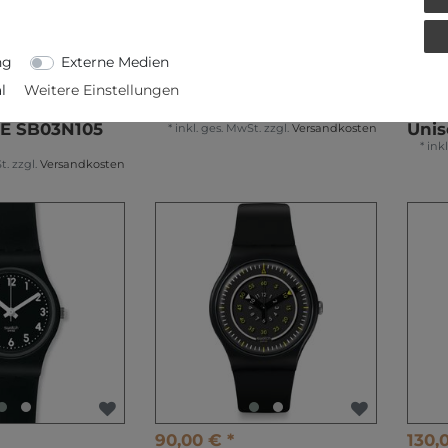
ng
Externe Medien
110,00 € *
85,0
l
Weitere Einstellungen
g Bold
Swatch DISTORT MODE
Swa
IC PEACE
SO32B121 Unisexuhr
OF 
E SB03N105
Unis
*
inkl. ges. MwSt.
zzgl.
Versandkosten
*
ink
t.
zzgl.
Versandkosten
90,00 € *
130,