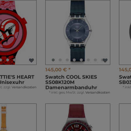
145,00 € *
145,
TTIE'S HEART
Swatch COOL SKIES
Swa
Unisexuhr
SS08K120M
SB0
Damenarmbanduhr
t.
zzgl.
Versandkosten
*
ink
*
inkl. ges. MwSt.
zzgl.
Versandkosten