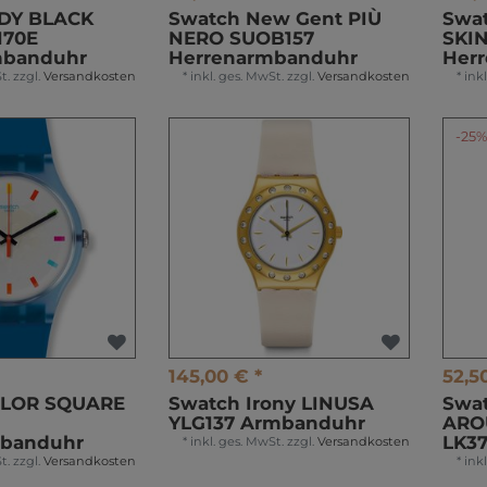
DY BLACK
Swatch New Gent PIÙ
Swat
170E
NERO SUOB157
SKI
banduhr
Herrenarmbanduhr
Her
t.
zzgl.
Versandkosten
*
inkl. ges. MwSt.
zzgl.
Versandkosten
*
ink
-25
145,00 € *
52,5
OLOR SQUARE
Swatch Irony LINUSA
Swa
YLG137 Armbanduhr
ARO
mbanduhr
LK37
*
inkl. ges. MwSt.
zzgl.
Versandkosten
t.
zzgl.
Versandkosten
*
ink