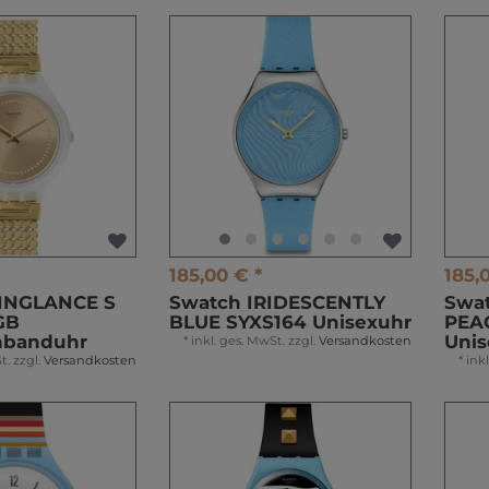
185,00 € *
185,
INGLANCE S
Swatch IRIDESCENTLY
Swa
GB
BLUE SYXS164 Unisexuhr
PEA
banduhr
Unis
*
inkl. ges. MwSt.
zzgl.
Versandkosten
t.
zzgl.
Versandkosten
*
ink