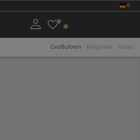
€
0
0
Großuhren
Ratgeber
Sales