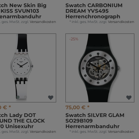
ch New Skin Big
Swatch CARBONIUM
NKISS SVUN103
DREAM YVS495
renarmbanduhr
Herrenchronograph
l. ges. MwSt.
zzgl.
Versandkosten
*
inkl. ges. MwSt.
zzgl.
Versandkosten
%
-25%
0 € *
75,00 € *
tch Lady DOT
Swatch SILVER GLAM
UND THE CLOCK
SO29B109
0 Unisexuhr
Herrenarmbanduhr
l. ges. MwSt.
zzgl.
Versandkosten
*
inkl. ges. MwSt.
zzgl.
Versandkosten