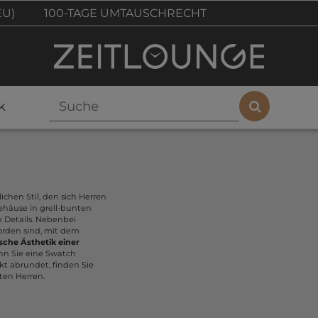
EU)
100-TAGE UMTAUSCHRECHT
k
ichen Stil, den sich Herren
häuse in grell-bunten
 Details. Nebenbei
orden sind, mit dem
sche Ästhetik einer
nn Sie eine Swatch
ekt abrundet, finden Sie
ten Herren.