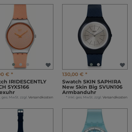
00 € *
130,00 € *
tch IRIDESCENTLY
Swatch SKIN SAPHIRA
CH SYXS166
New Skin Big SVUN106
exuhr
Armbanduhr
l. ges. MwSt.
zzgl.
Versandkosten
*
inkl. ges. MwSt.
zzgl.
Versandkosten