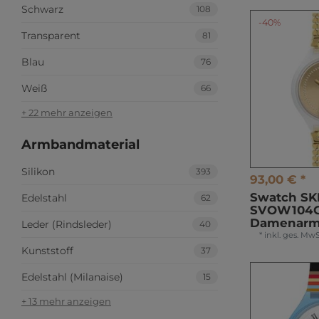
Schwarz
108
-40%
Transparent
81
Blau
76
Weiß
66
+ 22 mehr anzeigen
Armbandmaterial
Silikon
393
93,00 € *
Swatch SK
Edelstahl
62
SVOW104
Damenarm
Leder (Rindsleder)
40
*
inkl. ges. MwS
Kunststoff
37
Edelstahl (Milanaise)
15
+ 13 mehr anzeigen