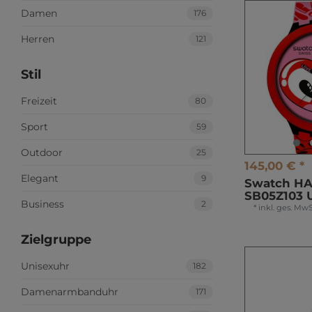
Damen
176
Herren
121
Stil
Freizeit
80
Sport
59
Outdoor
25
145,00 € *
Elegant
9
Swatch HA
SB05Z103 
Business
2
*
inkl. ges. MwS
Zielgruppe
Unisexuhr
182
Damenarmbanduhr
171