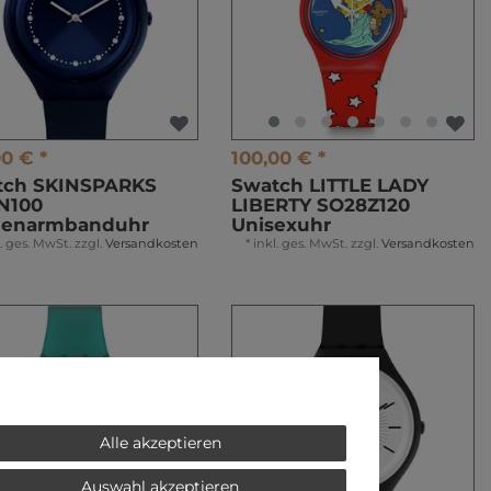
00 € *
100,00 € *
tch SKINSPARKS
Swatch LITTLE LADY
N100
LIBERTY SO28Z120
enarmbanduhr
Unisexuhr
l. ges. MwSt.
zzgl.
Versandkosten
*
inkl. ges. MwSt.
zzgl.
Versandkosten
Alle akzeptieren
Auswahl akzeptieren