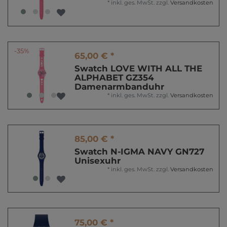
*
inkl. ges. MwSt.
zzgl.
Versandkosten
-35%
65,00 € *
Swatch LOVE WITH ALL THE
ALPHABET GZ354
Damenarmbanduhr
*
inkl. ges. MwSt.
zzgl.
Versandkosten
85,00 € *
Swatch N-IGMA NAVY GN727
Unisexuhr
*
inkl. ges. MwSt.
zzgl.
Versandkosten
75,00 € *