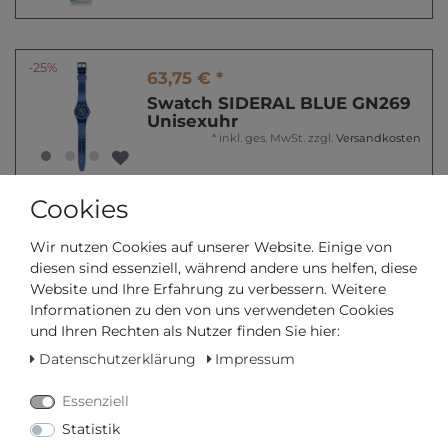
-25%
63,75 € *
Swatch SIDERAL BLUE GN269
Unisexuhr
*
inkl. ges. MwSt.
zzgl.
Versandkosten
Cookies
85,00 € *
Wir nutzen Cookies auf unserer Website. Einige von
Swatch Gent Standard
diesen sind essenziell, während andere uns helfen, diese
AMAZO-NIGHT GG225
Website und Ihre Erfahrung zu verbessern. Weitere
Damenarmbanduhr
Informationen zu den von uns verwendeten Cookies
*
inkl. ges. MwSt.
zzgl.
Versandkosten
und Ihren Rechten als Nutzer finden Sie hier:
Datenschutzerklärung
Impressum
Essenziell
75,00 € *
Statistik
Swatch Knightliness CALIFE