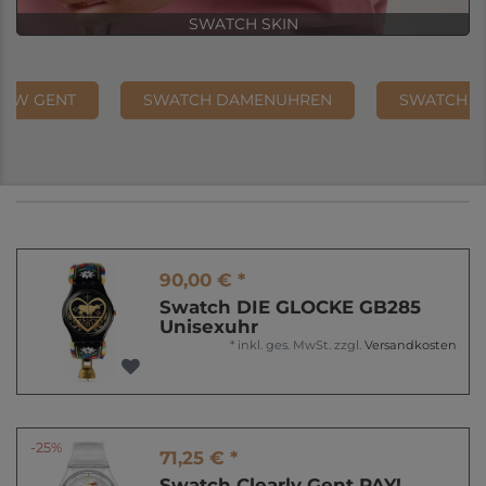
SWATCH BIG BOLD
NEW GENT
SWATCH DAMENUHREN
SWATCH H
90,00 € *
Swatch DIE GLOCKE GB285
Unisexuhr
*
inkl. ges. MwSt.
zzgl.
Versandkosten
-25%
71,25 € *
Swatch Clearly Gent PAY!