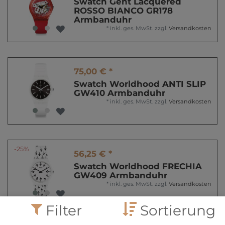
Swatch Gent Lacquered
ROSSO BIANCO GR178
Armbanduhr
*
inkl. ges. MwSt.
zzgl.
Versandkosten
75,00 € *
Swatch Worldhood ANTI SLIP
GW410 Armbanduhr
*
inkl. ges. MwSt.
zzgl.
Versandkosten
-25%
56,25 € *
Swatch Worldhood FRECHIA
GW409 Armbanduhr
*
inkl. ges. MwSt.
zzgl.
Versandkosten
Filter
Sortierung