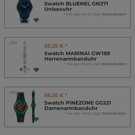
Swatch BLUENEL GN271
Unisexuhr
*
inkl. ges. MwSt.
zzgl.
Versandkosten
-25%
56,25 € *
Swatch MARINAI GW189
Herrenarmbanduhr
*
inkl. ges. MwSt.
zzgl.
Versandkosten
-25%
56,25 € *
Swatch PINEZONE GG221
Damenarmbanduhr
*
inkl. ges. MwSt.
zzgl.
Versandkosten