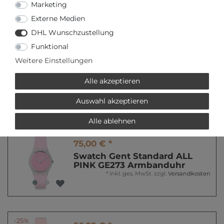
Gent Standard GN413
Marketing
Damenarmbanduhr
Externe Medien
*
inkl. ges. MwSt.
zzgl.
Versandkosten
DHL Wunschzustellung
Funktional
Weitere Einstellungen
75,00 € *
Swatch Gent Standard
Alle akzeptieren
LASERATA Bau Swatch GN725
Armbanduhr
Auswahl akzeptieren
*
inkl. ges. MwSt.
zzgl.
Versandkosten
Alle ablehnen
75,00 € *
Swatch Gent Standard ALL
PINK GE273 Armbanduhr
*
inkl. ges. MwSt.
zzgl.
Versandkosten
-25%