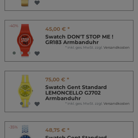
-40%
45,00 € *
Swatch DON'T STOP ME !
GR183 Armbanduhr
*
inkl. ges. MwSt.
zzgl.
Versandkosten
75,00 € *
Swatch Gent Standard
LEMONCELLO GJ702
Armbanduhr
*
inkl. ges. MwSt.
zzgl.
Versandkosten
-35%
48,75 € *
Swatch Gent Standard