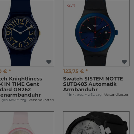
-25%
0 € *
123,75 € *
ch Knightliness
Swatch SISTEM NOTTE
 IN TIME Gent
SUTB403 Automatik
ndard GN262
Armbanduhr
enarmbanduhr
*
inkl. ges. MwSt.
zzgl.
Versandkosten
l. ges. MwSt.
zzgl.
Versandkosten