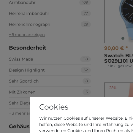
Armbanduhr
109
Herrenarmbanduhr
77
Herrenchronograph
29
+ 5 mehr anzeigen
Besonderheit
90,00 € *
Swatch B
Swiss Made
118
SO29L101 
*
inkl. ges. MwS
Design Highlight
32
Sehr Sportlich
8
-25%
Mit Zirkonen
5
Sehr Elegant
4
Cookies
+ 3 mehr anzeigen
Wir nutzen Cookies auf unserer Website. Eini
helfen, diese Website und Ihre Erfahrung zu 
Gehäuseform
verwendeten Cookies und Ihren Rechten als Nu