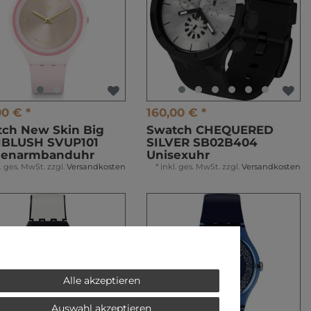
00 € *
160,00 € *
ch New Skin Big
Swatch CHEQUERED
NBLUSH SVUP101
SILVER SB02B404
enarmbanduhr
Unisexuhr
l. ges. MwSt.
zzgl.
Versandkosten
*
inkl. ges. MwSt.
zzgl.
Versandkosten
Alle akzeptieren
Auswahl akzeptieren