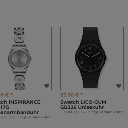
00 € *
85,00 € *
tch INSPIRANCE
Swatch LICO-GUM
317G
GB326 Unisexuhr
enarmbanduhr
*
inkl. ges. MwSt.
zzgl.
Versandkosten
l. ges. MwSt.
zzgl.
Versandkosten