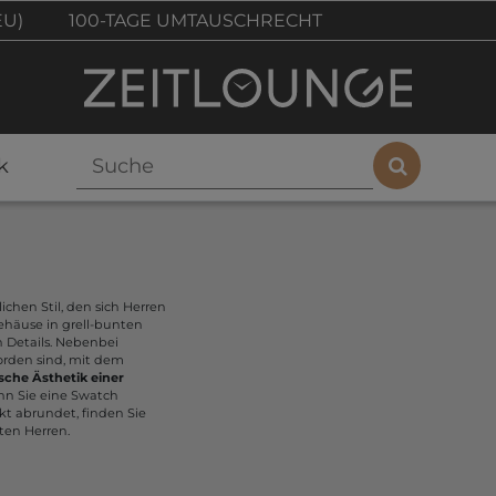
EU)
100-TAGE UMTAUSCHRECHT
k
ichen Stil, den sich Herren
häuse in grell-bunten
 Details. Nebenbei
orden sind, mit dem
sche Ästhetik einer
nn Sie eine Swatch
ekt abrundet, finden Sie
ten Herren.