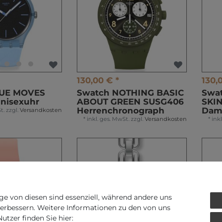
130,00 € *
130,
LUE MOVES
Swatch NOTHING BASIC
Swat
Unisexuhr
ABOUT GREEN SUSG406
SKI
Herrenchronograph
Dam
t.
zzgl.
Versandkosten
*
inkl. ges. MwSt.
zzgl.
Versandkosten
*
ink
ge von diesen sind essenziell, während andere uns
verbessern. Weitere Informationen zu den von uns
tzer finden Sie hier: