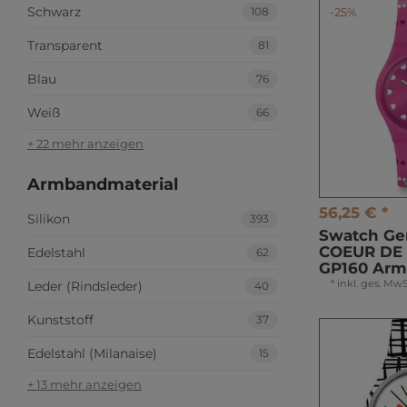
Schwarz
108
-25%
Transparent
81
Blau
76
Weiß
66
+ 22 mehr anzeigen
Armbandmaterial
56,25 € *
Silikon
393
Swatch Ge
COEUR DE
Edelstahl
62
GP160 Ar
*
inkl. ges. MwS
Leder (Rindsleder)
40
Kunststoff
37
Edelstahl (Milanaise)
15
+ 13 mehr anzeigen