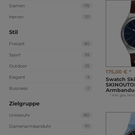
Damen
176
Herren
121
Stil
Freizeit
80
Sport
59
Outdoor
25
175,00 € *
Elegant
9
Swatch Ski
SKINOUTO
Business
2
Armbandu
*
inkl. ges. MwS
Zielgruppe
Unisexuhr
182
Damenarmbanduhr
171