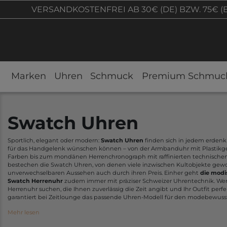
VERSANDKOSTENFREI AB 30€ (DE) BZW. 75€ (
Marken
Uhren
Schmuck
Premium Schmuc
Swatch Uhren
Sportlich, elegant oder modern:
Swatch Uhren
finden sich in jedem erdenkl
für das Handgelenk wünschen können – von der Armbanduhr mit Plastikge
Farben bis zum mondänen Herrenchronograph mit raffinierten technischen
bestechen die Swatch Uhren, von denen viele inzwischen Kultobjekte gew
unverwechselbaren Aussehen auch durch ihren Preis. Einher geht
die modi
Swatch Herrenuhr
zudem immer mit präziser Schweizer Uhrentechnik. We
Herrenuhr suchen, die Ihnen zuverlässig die Zeit angibt und Ihr Outfit perf
garantiert bei Zeitlounge das passende Uhren-Modell für den modebewuss
Mehr lesen