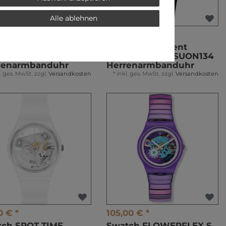
Alle ablehnen
00 € *
95,00 € *
ch New Skin Small
Swatch New Gent
NME SVOB102
BLUSPARKLES SUON134
enarmbanduhr
Herrenarmbanduhr
l. ges. MwSt.
zzgl.
Versandkosten
*
inkl. ges. MwSt.
zzgl.
Versandkosten
0 € *
105,00 € *
tch SPOT TIME
Swatch FLOWERFLEX S