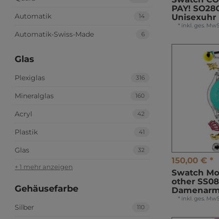
PAY! SO28
Automatik
14
Unisexuhr
*
inkl. ges. MwS
Automatik-Swiss-Made
6
Glas
Plexiglas
316
Mineralglas
160
Acryl
42
Plastik
41
Glas
32
150,00 € *
+ 1 mehr anzeigen
Swatch Mot
other SS0
Gehäusefarbe
Damenarm
*
inkl. ges. MwS
Silber
110