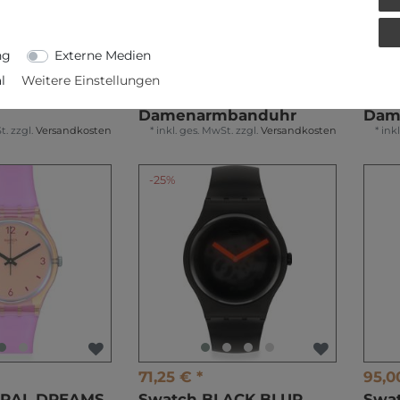
ng
Externe Medien
115,00 € *
125,
l
Weitere Einstellungen
NK
Swatch WHITE CHAIN
Swat
N YLG140
YSS254G
SKI
Damenarmbanduhr
Dam
t.
zzgl.
Versandkosten
*
inkl. ges. MwSt.
zzgl.
Versandkosten
*
ink
-25%
71,25 € *
95,0
ORAL DREAMS
Swatch BLACK BLUR
Swa