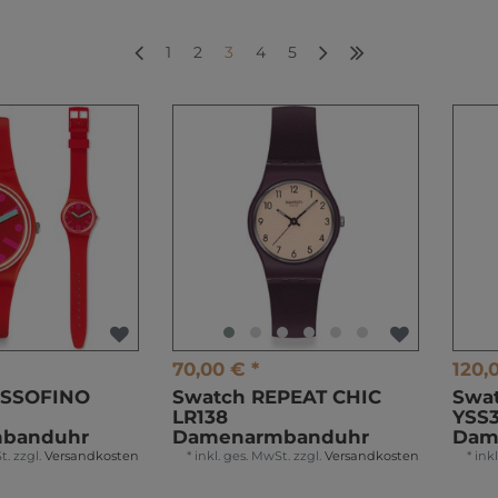
1
2
3
4
5
70,00 € *
120,
OSSOFINO
Swatch REPEAT CHIC
Swa
LR138
YSS
banduhr
Damenarmbanduhr
Dam
t.
zzgl.
Versandkosten
*
inkl. ges. MwSt.
zzgl.
Versandkosten
*
ink