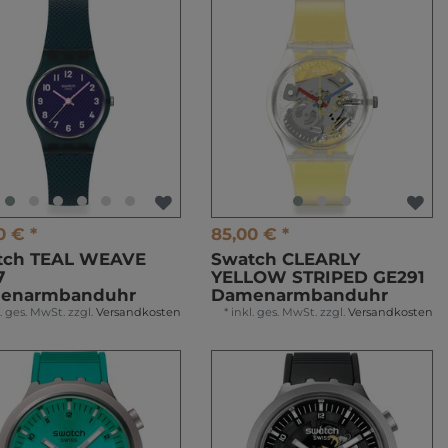
0 € *
85,00 € *
tch TEAL WEAVE
Swatch CLEARLY
7
YELLOW STRIPED GE291
enarmbanduhr
Damenarmbanduhr
l. ges. MwSt.
zzgl.
Versandkosten
*
inkl. ges. MwSt.
zzgl.
Versandkosten