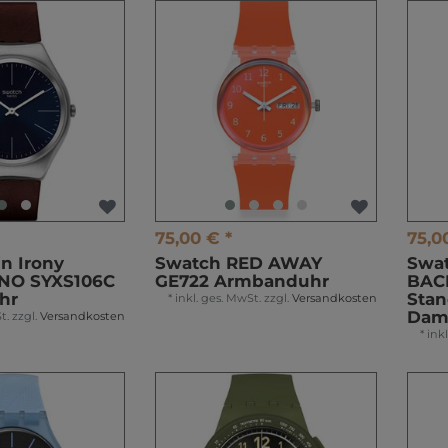
75,00 € *
75,0
n Irony
Swatch RED AWAY
Swat
NO SYXS106C
GE722 Armbanduhr
BACK
hr
Sta
*
inkl. ges. MwSt.
zzgl.
Versandkosten
Dam
t.
zzgl.
Versandkosten
*
ink