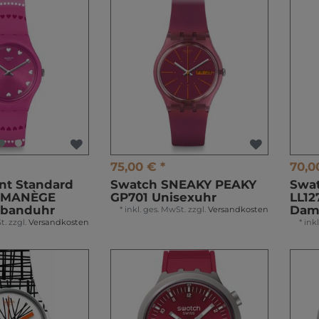
75,00 € *
70,0
nt Standard
Swatch SNEAKY PEAKY
Swa
 MANÈGE
GP701 Unisexuhr
LL12
mbanduhr
Dam
*
inkl. ges. MwSt.
zzgl.
Versandkosten
t.
zzgl.
Versandkosten
*
ink