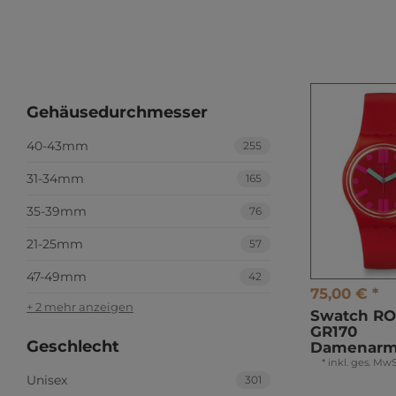
Gehäusedurchmesser
40-43mm
255
31-34mm
165
35-39mm
76
21-25mm
57
47-49mm
42
75,00 € *
+ 2 mehr anzeigen
Swatch R
GR170
Geschlecht
Damenarm
*
inkl. ges. MwS
Unisex
301