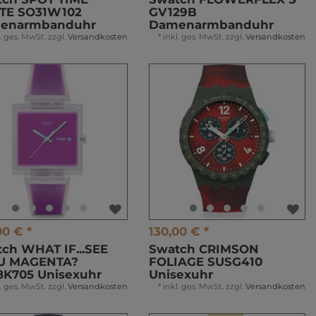
TE SO31W102
GV129B
enarmbanduhr
Damenarmbanduhr
l. ges. MwSt.
zzgl.
Versandkosten
*
inkl. ges. MwSt.
zzgl.
Versandkosten
00 € *
130,00 € *
ch WHAT IF...SEE
Swatch CRIMSON
U MAGENTA?
FOLIAGE SUSG410
8K705 Unisexuhr
Unisexuhr
l. ges. MwSt.
zzgl.
Versandkosten
*
inkl. ges. MwSt.
zzgl.
Versandkosten