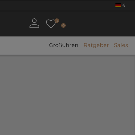
€
0
0
Großuhren
Ratgeber
Sales