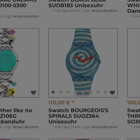
O100-5300
SUOB183 Unisexuhr
WHI
Dam
*
inkl. ges. MwSt.
zzgl.
Versandkosten
t.
zzgl.
Versandkosten
*
ink
110,00 € *
100,
her like no
Swatch BOURGEOIS'S
Swat
8Z106G
SPIRALS SUOZ364
THR
banduhr
Unisexuhr
SO3
t.
zzgl.
Versandkosten
*
inkl. ges. MwSt.
zzgl.
Versandkosten
*
ink