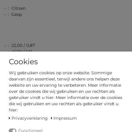
- : Citizen
- : Gesp
- : 22,00 / 0,87
- : 41,00 / 1,61
- : 10,00 / 0,39
Cookies
- : 10,00
- : 63,00 / 2,22
Wij gebruiken cookies op onze website. Sommige
daarvan zijn essentieel, terwijl andere ons helpen deze
website en uw ervaring te verbeteren. Meer informatie
over de cookies die wij gebruiken en uw rechten als
gebruiker vindt u hier: Meer informatie over de cookies
die wij gebruiken en uw rechten als gebruiker vindt u
hier:
Artikelnummer
AW1753-10A
Privacyverklaring
Impressum
*
Functioneel