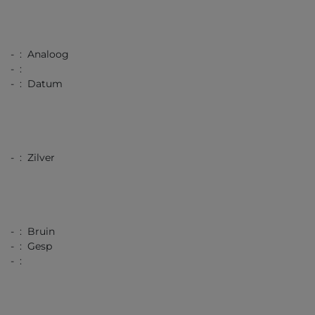
- : Analoog
- :
- : Datum
- : Zilver
- : Bruin
- : Gesp
- :