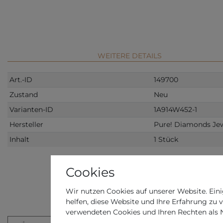
WEITERE DETAILS
Art.-ID
149700
Zustand
Neu
Varianten-ID
1A914W452-1
Hersteller
Pure! Diamonds Jew
Inhalt
1 Stück
Cookies
Wir nutzen Cookies auf unserer Website. Eini
VERWANDTE
helfen, diese Website und Ihre Erfahrung zu 
verwendeten Cookies und Ihren Rechten als Nu