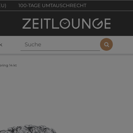
EU)
100-TAGE UMTAUSCHRECHT
k
ring 14 kt