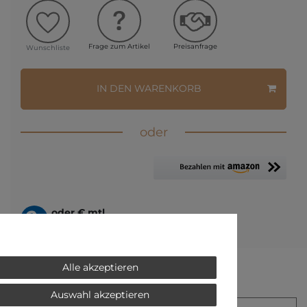
Frage zum Artikel
Preisanfrage
Wunschliste
IN DEN WARENKORB
oder
oder
€ mtl.
mehr Informationen zum Ratenkauf
* inkl. ges. MwSt. zzgl.
Versandkosten
Alle akzeptieren
 JEWELLERY
Auswahl akzeptieren