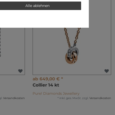
Alle ablehnen
ab 649,00 € *
Collier 14 kt
Pure! Diamonds Jewellery
l.
Versandkosten
*
inkl. ges. MwSt.
zzgl.
Versandkosten