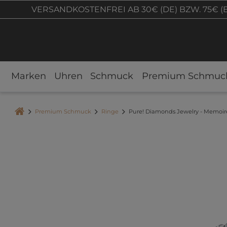
VERSANDKOSTENFREI AB 30€ (DE) BZW. 75€ (
Marken
Uhren
Schmuck
Premium Schmuc
Premium Schmuck
Ringe
Pure! Diamonds Jewelry - Memoire