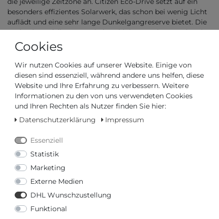
die jeweilige Zeitzone an. Citizen Eco-Drive setzt auf ein
besonders effizientes Solarwerk, das schon bei wenig Licht
auflädt und eine sehr lange Dunkelgangreserve bietet. Die
G-Shock-Modelle von Casio kombinieren Solarenergie mit
stoßfesten Uhrwerken und der Multiband-6-
Cookies
Funktechnologie, die die Zeit automatisch synchronisiert.
Wir nutzen Cookies auf unserer Website. Einige von
Vorteile im Vergleich zu anderen
diesen sind essenziell, während andere uns helfen, diese
Uhrentypen
Website und Ihre Erfahrung zu verbessern. Weitere
Informationen zu den von uns verwendeten Cookies
Solaruhren bieten nachhaltigen Komfort, da sie sich durch
und Ihren Rechten als Nutzer finden Sie hier:
Licht aufladen und keinen Batteriewechsel so wie bei
Datenschutzerklärung
Impressum
Quarzuhren benötigen. Sie sind zudem extrem zuverlässig
und bieten
weitere Vorteile
:
Essenziell
Flexibel: Laden bei Sonnen- und Kunstlicht
Statistik
Innovative Solartechnik: Hohe Zuverlässigkeit
Marketing
Lange Laufzeit ohne erneutes Aufladen
Präzise Zeitanzeige
Externe Medien
Umweltfreundlich, da kein Batteriemüll
DHL Wunschzustellung
Wartungsarm: kein Batteriewechsel nötig
Funktional
Wichtige Kriterien beim Kauf