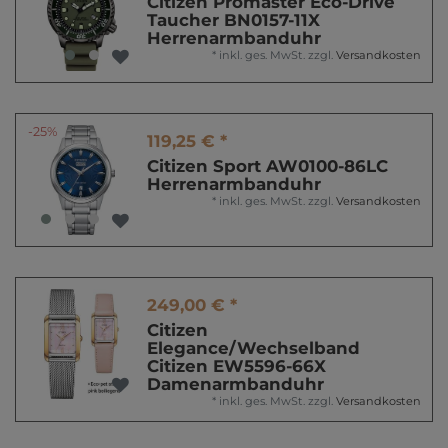
Citizen Promaster Eco-Drive
Taucher BN0157-11X
Herrenarmbanduhr
*
inkl. ges. MwSt.
zzgl.
Versandkosten
-25%
119,25 € *
Citizen Sport AW0100-86LC
Herrenarmbanduhr
*
inkl. ges. MwSt.
zzgl.
Versandkosten
249,00 € *
Citizen
Elegance/Wechselband
Citizen EW5596-66X
Damenarmbanduhr
*
inkl. ges. MwSt.
zzgl.
Versandkosten