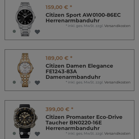
159,00 € *
Citizen Sport AW0100-86EC
Herrenarmbanduhr
*
inkl. ges. MwSt.
zzgl.
Versandkosten
189,00 € *
Citizen Damen Elegance
FE1243-83A
Damenarmbanduhr
*
inkl. ges. MwSt.
zzgl.
Versandkosten
399,00 € *
Citizen Promaster Eco-Drive
Taucher BN0220-16E
Herrenarmbanduhr
*
inkl. ges. MwSt.
zzgl.
Versandkosten