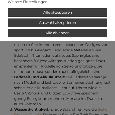
Weitere Einstellungen
einer Solaruhr
Alle akzeptieren
Je nachdem, wie Ihr Alltag aussieht oder wie viel Geld Sie
ausgeben möchten, sollten Sie sich unbedingt
Auswahl akzeptieren
verschiedene Kaufkriterien anschauen, um das richtige
Exemplar zu finden:
Alle ablehnen
Design und Materialien:
Solaruhren führen wir in
unserem Sortiment in verschiedensten Designs, von
sportlich bis elegant. Langlebige Materialien wie
Edelstahl, Titan oder kratzfestes Saphirglas sind
besonders für jede Alltagssituation geeignet. Dazu
empfehlen wir Modelle von Seiko und Citizen, die
nicht nur robust, sondern auch pflegeleicht sind.
Ladezeit und Akkulaufzeit:
Die Ladezeit variiert je
nach Modell und Lichtquelle. Sonneneinstrahlung lädt
schneller als künstliches Licht auf. Uhren wie die
Casio G-Shock und Citizen Eco-Drive speichern
genug Energie, um mehrere Monate im Dunkeln
auszukommen.
Wasserdichtigkeit:
Einige Solaruhren, wie die
Seiko
Prospex Diver’s
Serie oder Casio Pro Trek Reihe, sind