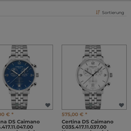
Sortierung
00 € *
575,00 € *
ina DS Caimano
Certina DS Caimano
.417.11.047.00
C035.417.11.037.00