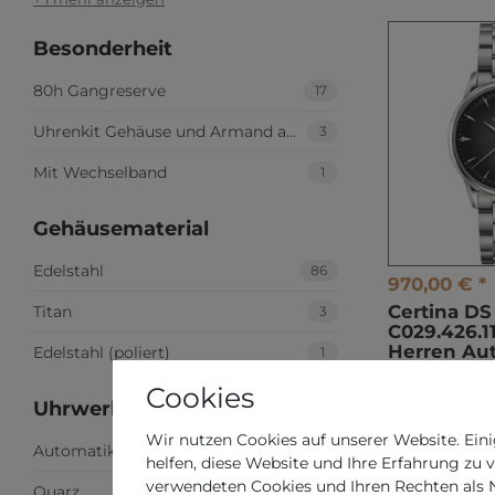
Besonderheit
80h Gangreserve
17
Uhrenkit Gehäuse und Armand austauschbar
3
Mit Wechselband
1
Gehäusematerial
Edelstahl
86
970,00 € *
Certina DS
Titan
3
C029.426.11
Herren Au
Edelstahl (poliert)
1
*
inkl. ges. MwS
Cookies
Uhrwerk
Wir nutzen Cookies auf unserer Website. Eini
Automatik-Swiss-Made
54
helfen, diese Website und Ihre Erfahrung zu 
verwendeten Cookies und Ihren Rechten als Nu
Quarz
17