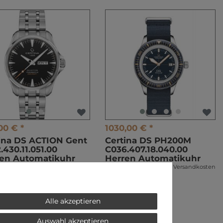
00 € *
1030,00 € *
ina DS ACTION Gent
Certina DS PH200M
.430.11.051.00
C036.407.18.040.00
en Automatikuhr
Herren Automatikuhr
l. ges. MwSt.
zzgl.
Versandkosten
*
inkl. ges. MwSt.
zzgl.
Versandkosten
Alle akzeptieren
Auswahl akzeptieren