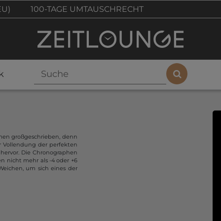
EU)
100-TAGE UMTAUSCHRECHT
k
hmen großgeschrieben, denn
r Vollendung der perfekten
 hervor. Die Chronographen
n nicht mehr als -4 oder +6
Weichen, um sich eines der