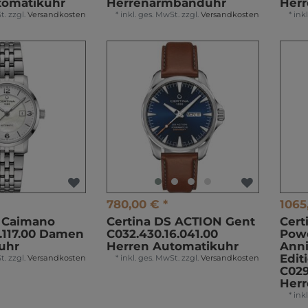
tomatikuhr
Herrenarmbanduhr
Her
t.
zzgl.
Versandkosten
*
inkl. ges. MwSt.
zzgl.
Versandkosten
*
ink
780,00 € *
1065
S Caimano
Certina DS ACTION Gent
Cert
1.117.00 Damen
C032.430.16.041.00
Powe
uhr
Herren Automatikuhr
Anni
Edit
t.
zzgl.
Versandkosten
*
inkl. ges. MwSt.
zzgl.
Versandkosten
C029
Her
*
ink