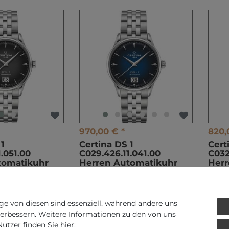
970,00 € *
820,
 1
Certina DS 1
Cert
.051.00
C029.426.11.041.00
C032
tomatikuhr
Herren Automatikuhr
Herr
t.
zzgl.
Versandkosten
*
inkl. ges. MwSt.
zzgl.
Versandkosten
*
ink
ge von diesen sind essenziell, während andere uns
verbessern. Weitere Informationen zu den von uns
tzer finden Sie hier: