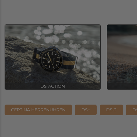
DS ACTION
CERTINA HERRENUHREN
DS+
DS-2
D