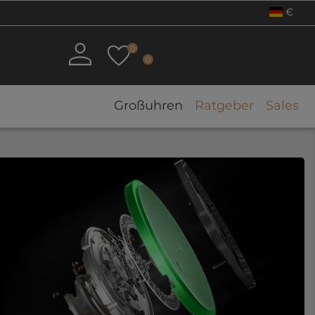
€
0
0
Großuhren
Ratgeber
Sales