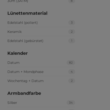
30m (3ATM)
8
Lünettenmaterial
Edelstahl (poliert)
3
Keramik
2
Edelstahl (gebürstet)
1
Kalender
Datum
82
Datum + Mondphase
4
Wochentag + Datum
2
Armbandfarbe
Silber
34