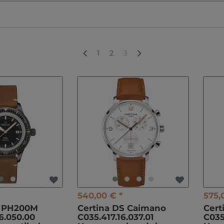
1
2
3
540,00 € *
575,
S PH200M
Certina DS Caimano
Cert
6.050.00
C035.417.16.037.01
C035