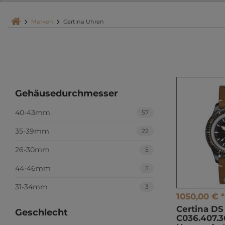
Marken
Certina Uhren
Gehäusedurchmesser
40-43mm
57
35-39mm
22
26-30mm
5
44-46mm
3
31-34mm
3
1050,00 € *
Certina D
Geschlecht
C036.407.3