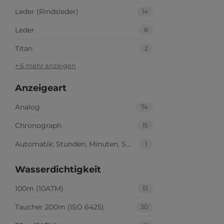
Leder (Rindsleder)
14
Leder
8
Titan
2
+ 6 mehr anzeigen
Anzeigeart
Analog
74
Chronograph
15
Automatik: Stunden, Minuten, Sekunden
1
Wasserdichtigkeit
100m (10ATM)
51
Taucher 200m (ISO 6425)
30