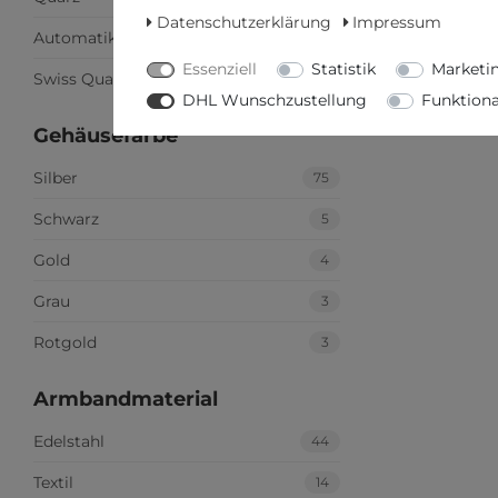
Datenschutzerklärung
Impressum
Automatik
10
Essenziell
Statistik
Marketi
Swiss Quarz
9
DHL Wunschzustellung
Funktiona
Gehäusefarbe
Silber
75
Schwarz
5
Gold
4
Grau
3
Rotgold
3
Armbandmaterial
Edelstahl
44
Textil
14