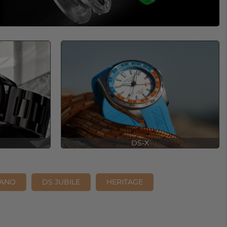
DS-X
MANO
DS JUBILE
HERITAGE