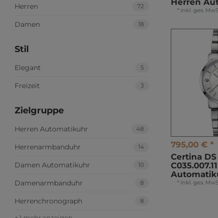
Herren Au
Herren
72
*
inkl. ges. MwS
Damen
18
Stil
Elegant
5
Freizeit
3
Zielgruppe
Herren Automatikuhr
48
795,00 € *
Herrenarmbanduhr
14
Certina D
Damen Automatikuhr
C035.007.1
10
Automatik
Damenarmbanduhr
8
*
inkl. ges. MwS
Herrenchronograph
8
+ 1 mehr anzeigen