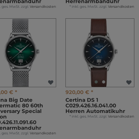
renarmbanduhr
Herrenarmbanduhr
l. ges. MwSt.
zzgl.
Versandkosten
*
inkl. ges. MwSt.
zzgl.
Versandkosten
,00 € *
920,00 € *
ina Big Date
Certina DS 1
rmatic 80 60th
C029.426.16.041.00
versary Special
Herren Automatikuhr
ion
*
inkl. ges. MwSt.
zzgl.
Versandkosten
.426.11.091.60
renarmbanduhr
l. ges. MwSt.
zzgl.
Versandkosten