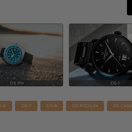
DS PH
DS-1
S-6
DS-7
DS-8
DS PODIUM
DS CAI