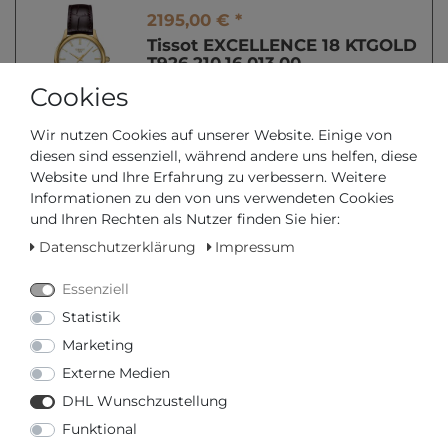
2195,00 € *
Tissot EXCELLENCE 18 KTGOLD
T926.210.16.013.00
Damenarmbanduhr
Cookies
*
inkl. ges. MwSt.
zzgl.
Versandkosten
Wir nutzen Cookies auf unserer Website. Einige von
diesen sind essenziell, während andere uns helfen, diese
Website und Ihre Erfahrung zu verbessern. Weitere
2495,00 € *
Informationen zu den von uns verwendeten Cookies
Tissot GOLDRUN 18KT
und Ihren Rechten als Nutzer finden Sie hier:
ROTGOLD T922.210.76.011.00
Damenarmbanduhr
Datenschutzerklärung
Impressum
*
inkl. ges. MwSt.
zzgl.
Versandkosten
Essenziell
Statistik
Marketing
3045,00 € *
Tissot DREAM 18 KT RG
Externe Medien
T914.410.76.017.00
DHL Wunschzustellung
Herrenarmbanduhr
*
inkl. ges. MwSt.
zzgl.
Versandkosten
Funktional