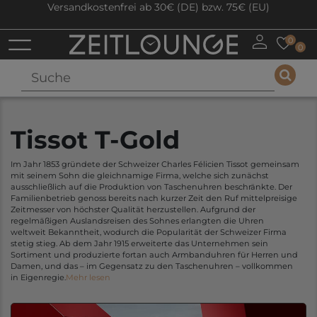
Versandkostenfrei ab 30€ (DE) bzw. 75€ (EU)
0
0
Tissot T-Gold
Im Jahr 1853 gründete der Schweizer Charles Félicien Tissot gemeinsam
mit seinem Sohn die gleichnamige Firma, welche sich zunächst
ausschließlich auf die Produktion von Taschenuhren beschränkte. Der
Familienbetrieb genoss bereits nach kurzer Zeit den Ruf mittelpreisige
Zeitmesser von höchster Qualität herzustellen. Aufgrund der
regelmäßigen Auslandsreisen des Sohnes erlangten die Uhren
weltweit Bekanntheit, wodurch die Popularität der Schweizer Firma
stetig stieg. Ab dem Jahr 1915 erweiterte das Unternehmen sein
Sortiment und produzierte fortan auch Armbanduhren für Herren und
Damen, und das – im Gegensatz zu den Taschenuhren – vollkommen
in Eigenregie.
Mehr lesen