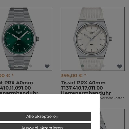
00 € *
395,00 € *
sot PRX 40mm
Tissot PRX 40mm
.410.11.091.00
T137.410.17.011.00
renarmbanduhr
Herrenarmbanduhr
l. ges. MwSt.
zzgl.
Versandkosten
*
inkl. ges. MwSt.
zzgl.
Versandkosten
Alle akzeptieren
Auswahl akzeptieren