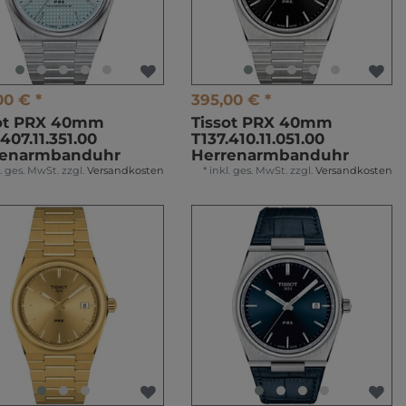
00 € *
395,00 € *
sot PRX 40mm
Tissot PRX 40mm
.407.11.351.00
T137.410.11.051.00
renarmbanduhr
Herrenarmbanduhr
l. ges. MwSt.
zzgl.
Versandkosten
*
inkl. ges. MwSt.
zzgl.
Versandkosten