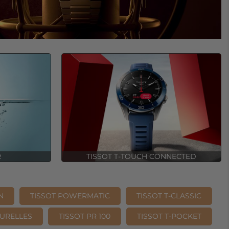
R
TISSOT T-TOUCH CONNECTED
N
TISSOT POWERMATIC
TISSOT T-CLASSIC
OURELLES
TISSOT PR 100
TISSOT T-POCKET