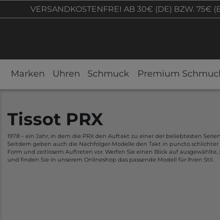
VERSANDKOSTENFREI AB 30€ (DE) BZW. 75€ (
Marken
Uhren
Schmuck
Premium Schmuc
Tissot PRX
1978 – ein Jahr, in dem die PRX den Auftakt zu einer der beliebtesten Serien
Seitdem geben auch die Nachfolger-Modelle den Takt in puncto schlichter 
Form und zeitlosem Auftreten vor. Werfen Sie einen Blick auf ausgewählte,
und finden Sie in unserem Onlineshop das passende Modell für Ihren Stil.