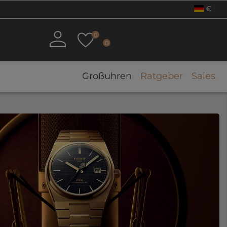
€
0
0
Großuhren
Ratgeber
Sales