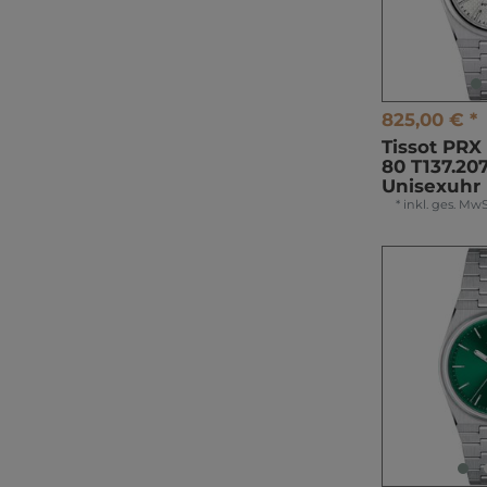
825,00 € *
Tissot PR
80 T137.207.
Unisexuhr
*
inkl. ges. MwS