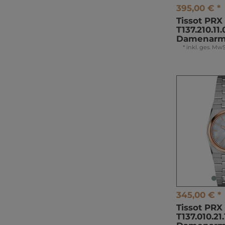
395,00 € *
Tissot PR
T137.210.11
Damenarm
*
inkl. ges. MwS
345,00 € *
Tissot PR
T137.010.21.