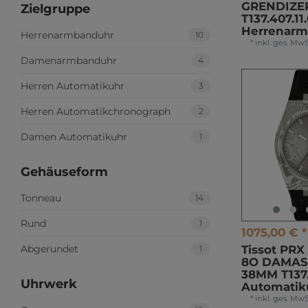
GRENDIZE
Zielgruppe
T137.407.11
Herrenar
Herrenarmbanduhr
10
*
inkl. ges. MwS
Damenarmbanduhr
4
Herren Automatikuhr
3
Herren Automatikchronograph
2
Damen Automatikuhr
1
Gehäuseform
Tonneau
14
Rund
1
1075,00 € *
Abgerundet
Tissot PR
1
8О DAMAS
38MM T137.
Uhrwerk
Automatik
*
inkl. ges. MwS