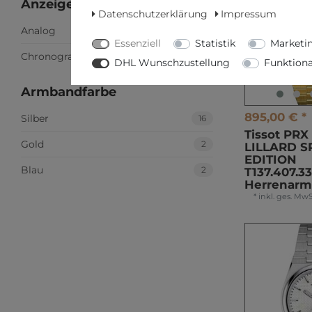
Anzeigeart
Datenschutzerklärung
Impressum
Analog
18
Essenziell
Statistik
Marketi
Chronograph
2
DHL Wunschzustellung
Funktiona
Armbandfarbe
895,00 € *
Silber
16
Tissot PR
Gold
2
LILLARD S
EDITION
Blau
2
T137.407.33
Herrenar
*
inkl. ges. MwS