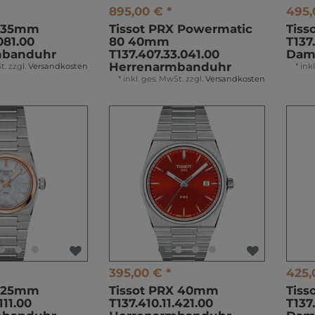
895,00 € *
495,
X 35mm
Tissot PRX Powermatic
Tiss
.081.00
80 40mm
T137
banduhr
T137.407.33.041.00
Dam
Herrenarmbanduhr
t.
zzgl.
Versandkosten
*
ink
*
inkl. ges. MwSt.
zzgl.
Versandkosten
395,00 € *
425,
X 25mm
Tissot PRX 40mm
Tiss
111.00
T137.410.11.421.00
T137.