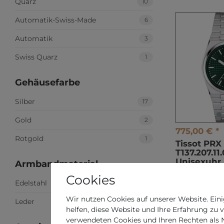
Quarz
10
Automatik-Swiss-Made
6
Automatik
3
Swiss Quarz
1
Gehäusefarbe
Silber
17
Gold
2
775,00 € *
Rotgold
1
Tissot PR
T137.207.11
Unisexuhr
Armbandmaterial
*
inkl. ges. MwS
Cookies
Edelstahl
18
Wir nutzen Cookies auf unserer Website. Eini
Leder
2
helfen, diese Website und Ihre Erfahrung zu 
verwendeten Cookies und Ihren Rechten als Nu