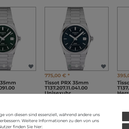
775,00 € *
395,
X 35mm
Tissot PRX 35mm
Tis
.091.00
T137.207.11.041.00
T137
Unisexuhr
Her
t.
zzgl.
Versandkosten
*
inkl. ges. MwSt.
zzgl.
Versandkosten
*
ink
ge von diesen sind essenziell, während andere uns
verbessern. Weitere Informationen zu den von uns
tzer finden Sie hier: