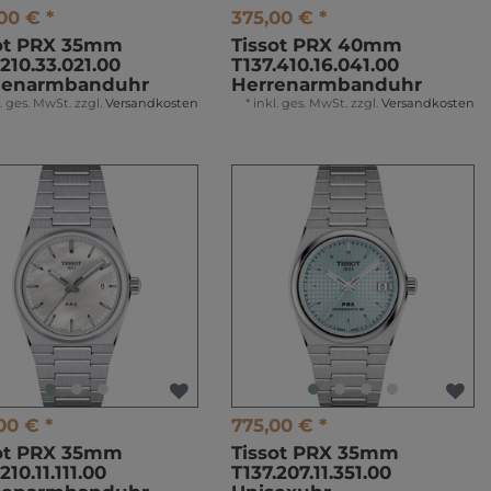
00 € *
375,00 € *
ot PRX 35mm
Tissot PRX 40mm
.210.33.021.00
T137.410.16.041.00
enarmbanduhr
Herrenarmbanduhr
l. ges. MwSt.
zzgl.
Versandkosten
*
inkl. ges. MwSt.
zzgl.
Versandkosten
00 € *
775,00 € *
ot PRX 35mm
Tissot PRX 35mm
210.11.111.00
T137.207.11.351.00