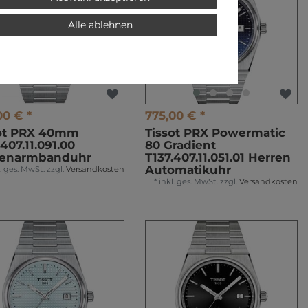
Alle ablehnen
00 € *
775,00 € *
sot PRX 40mm
Tissot PRX Powermatic
.407.11.091.00
80 Gradient
renarmbanduhr
T137.407.11.051.01 Herren
Automatikuhr
l. ges. MwSt.
zzgl.
Versandkosten
*
inkl. ges. MwSt.
zzgl.
Versandkosten