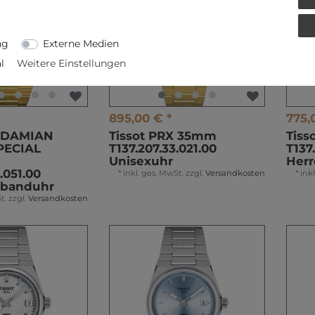
ng
Externe Medien
l
Weitere Einstellungen
895,00 € *
775,
X DAMIAN
Tissot PRX 35mm
Tis
PECIAL
T137.207.33.021.00
T137
Unisexuhr
Her
.051.00
*
inkl. ges. MwSt.
zzgl.
Versandkosten
*
ink
mbanduhr
t.
zzgl.
Versandkosten