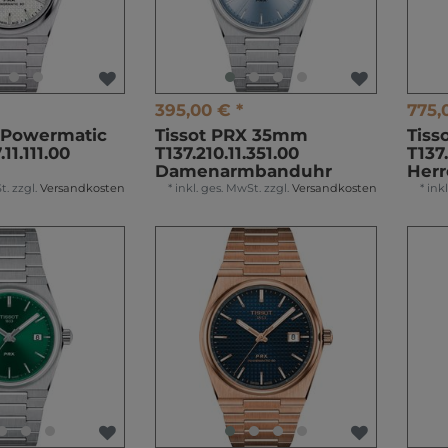
395,00 € *
775,
X Powermatic
Tissot PRX 35mm
Tis
11.111.00
T137.210.11.351.00
T137
Damenarmbanduhr
Her
t.
zzgl.
Versandkosten
*
inkl. ges. MwSt.
zzgl.
Versandkosten
*
ink