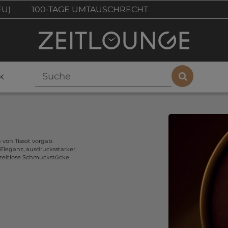
EU)
100-TAGE UMTAUSCHRECHT
k
 von Tissot vorgab.
Eleganz, ausdrucksstarker
 zeitlose Schmuckstücke