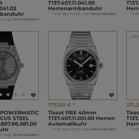
R
T137.407.11.041.00
T137
.041.02
Herrenarmbanduhr
Her
mbanduhr
*
inkl. ges. MwSt.
zzgl.
Versandkosten
*
ink
t.
zzgl.
Versandkosten
-25
775,00 € *
371,2
X POWERMATIC
Tissot PRX 40mm
Tis
CUS STEEL
T137.407.11.051.00 Herren
T137
807.96.081.00
Automatikuhr
Her
uhr
*
inkl. ges. MwSt.
zzgl.
Versandkosten
*
ink
t.
zzgl.
Versandkosten