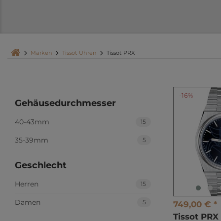
Marken
Tissot Uhren
Tissot PRX
-16%
Gehäusedurchmesser
40-43mm
15
35-39mm
5
Geschlecht
Herren
15
Damen
5
749,00 € *
Tissot PR