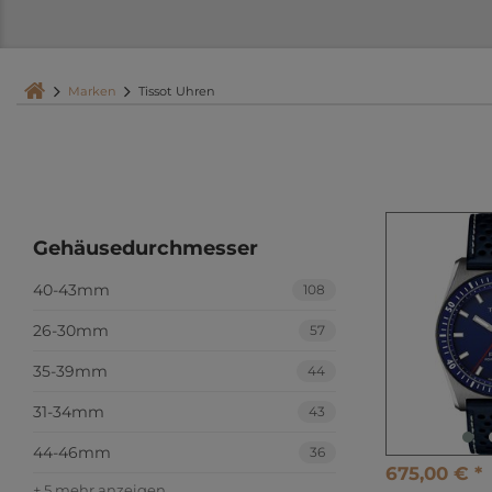
Marken
Tissot Uhren
Gehäusedurchmesser
40-43mm
108
26-30mm
57
35-39mm
44
31-34mm
43
44-46mm
36
675,00 € *
+ 5 mehr anzeigen