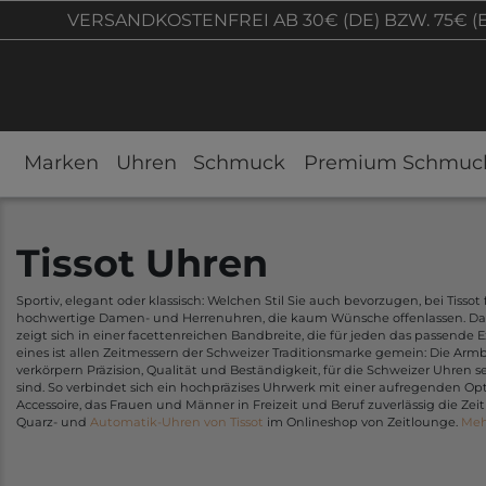
VERSANDKOSTENFREI AB 30€ (DE) BZW. 75€ (
Marken
Uhren
Schmuck
Premium Schmuc
Tissot Uhren
Sportiv, elegant oder klassisch: Welchen Stil Sie auch bevorzugen, bei Tissot 
hochwertige Damen- und Herrenuhren, die kaum Wünsche offenlassen. Das
zeigt sich in einer facettenreichen Bandbreite, die für jeden das passende 
eines ist allen Zeitmessern der Schweizer Traditionsmarke gemein: Die Arm
verkörpern Präzision, Qualität und Beständigkeit, für die Schweizer Uhren
sind. So verbindet sich ein hochpräzises Uhrwerk mit einer aufregenden Opt
Accessoire, das Frauen und Männer in Freizeit und Beruf zuverlässig die Zei
Quarz- und
Automatik-Uhren von Tissot
im Onlineshop von Zeitlounge.
Meh