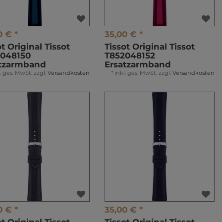
0 € *
35,00 € *
ot Original Tissot
Tissot Original Tissot
2048150
T852048152
atzarmband
Ersatzarmband
l. ges. MwSt.
zzgl.
Versandkosten
*
inkl. ges. MwSt.
zzgl.
Versandkosten
0 € *
35,00 € *