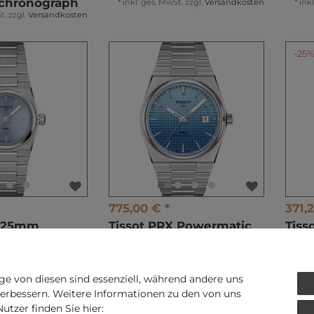
chronograph
*
inkl. ges. MwSt.
zzgl.
Versandkosten
*
ink
t.
zzgl.
Versandkosten
-25
775,00 € *
371,2
X 25mm
Tissot PRX Powermatic
Tiss
351.00
80 T137.407.11.351.01
Chr
banduhr
Herren Automatikuhr
T150
Her
t.
zzgl.
Versandkosten
*
inkl. ges. MwSt.
zzgl.
Versandkosten
*
ink
ge von diesen sind essenziell, während andere uns
verbessern. Weitere Informationen zu den von uns
tzer finden Sie hier: