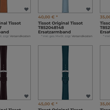
40,00 € *
35,0
inal Tissot
Tissot Original Tissot
Tiss
7
T852048148
T85
band
Ersatzarmband
Ers
t.
zzgl.
Versandkosten
*
inkl. ges. MwSt.
zzgl.
Versandkosten
*
ink
45,00 € *
35,0