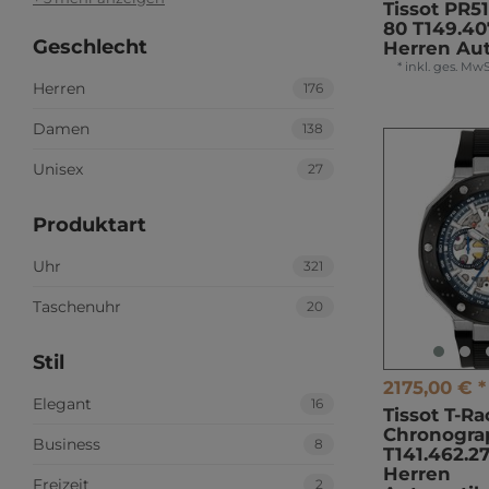
Tissot PR5
80 T149.40
Geschlecht
Herren Au
*
inkl. ges. MwS
Herren
176
Damen
138
Unisex
27
Produktart
Uhr
321
Taschenuhr
20
Stil
2175,00 € *
Elegant
16
Tissot T-R
Chronogra
Business
8
T141.462.27
Herren
Freizeit
2