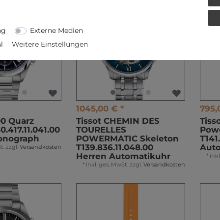
ng
Externe Medien
l
Weitere Einstellungen
1045,00 € *
795,
00 Quarz
Tissot CHEMIN DES
Tiss
.417.11.041.00
TOURELLES
Pow
onograph
POWERMATIC Skeleton
T141
T139.836.11.048.00
Aut
t.
zzgl.
Versandkosten
Herren Automatikuhr
*
ink
*
inkl. ges. MwSt.
zzgl.
Versandkosten