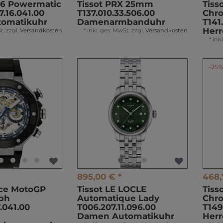
16 Powermatic
Tissot PRX 25mm
Tiss
7.16.041.00
T137.010.33.506.00
Chr
tomatikuhr
Damenarmbanduhr
T141.
Her
t.
zzgl.
Versandkosten
*
inkl. ges. MwSt.
zzgl.
Versandkosten
*
ink
-25
895,00 € *
468,
ace MotoGP
Tissot LE LOCLE
Tiss
ph
Automatique Lady
Chr
.041.00
T006.207.11.096.00
T149
Damen Automatikuhr
Her