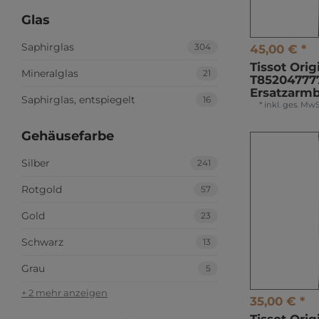
Glas
Saphirglas
304
45,00 € *
Tissot Orig
Mineralglas
21
T85204777
Ersatzarm
Saphirglas, entspiegelt
16
*
inkl. ges. MwS
Gehäusefarbe
Silber
241
Rotgold
57
Gold
23
Schwarz
13
Grau
5
+ 2 mehr anzeigen
35,00 € *