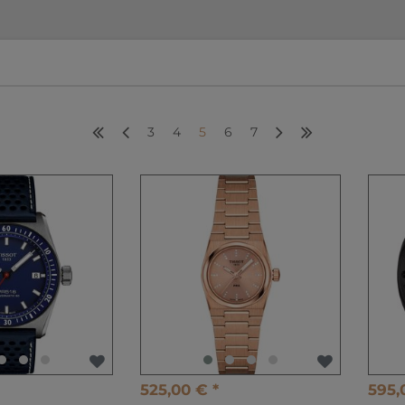
3
4
5
6
7
525,00 € *
595,