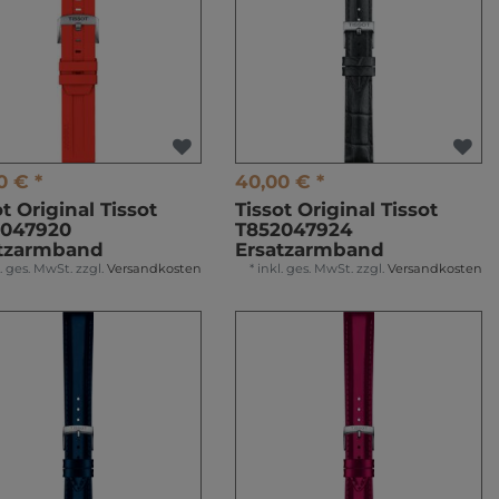
0 € *
40,00 € *
ot Original Tissot
Tissot Original Tissot
2047920
T852047924
atzarmband
Ersatzarmband
l. ges. MwSt.
zzgl.
Versandkosten
*
inkl. ges. MwSt.
zzgl.
Versandkosten