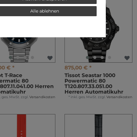
Alle ablehnen
00 € *
875,00 € *
ot T-Race
Tissot Seastar 1000
ermatic 80
Powermatic 80
.807.11.041.00 Herren
T120.807.33.051.00
omatikuhr
Herren Automatikuhr
l. ges. MwSt.
zzgl.
Versandkosten
*
inkl. ges. MwSt.
zzgl.
Versandkosten