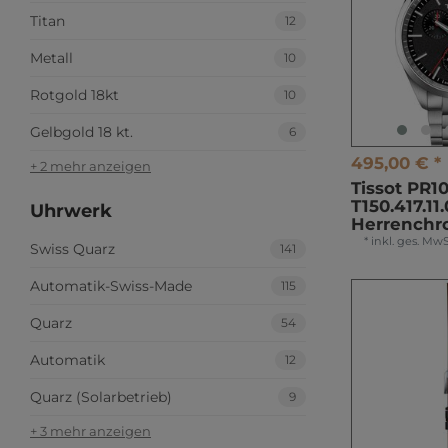
Titan
12
Metall
10
Rotgold 18kt
10
Gelbgold 18 kt.
6
495,00 € *
+ 2 mehr anzeigen
Tissot PR1
T150.417.11.
Uhrwerk
Herrenchr
*
inkl. ges. MwS
Swiss Quarz
141
Automatik-Swiss-Made
115
Quarz
54
Automatik
12
Quarz (Solarbetrieb)
9
+ 3 mehr anzeigen