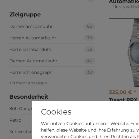
Automatik
*
inkl. ges. MwS
Zielgruppe
Damenarmbanduhr
85
Herren Automatikuhr
70
Herrenarmbanduhr
56
Damen Automatikuhr
44
Herrenchronograph
38
+ 9 mehr anzeigen
325,00 € *
Besonderheit
Tissot PR
T137.010.11.
80h Gangreserve
8
Cookies
Damenarm
*
inkl. ges. MwS
Retro
3
Wir nutzen Cookies auf unserer Website. Eini
helfen, diese Website und Ihre Erfahrung zu 
Schwesternuhr – Pulsskala
3
verwendeten Cookies und Ihren Rechten als Nu