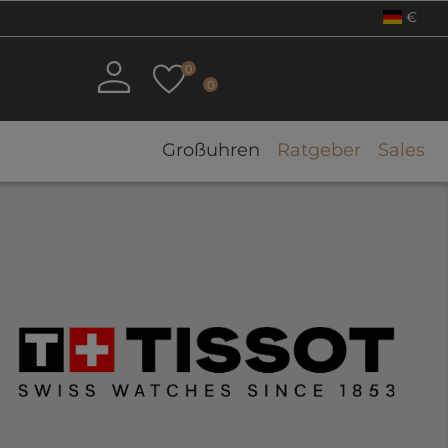
€
0
0
Großuhren
Ratgeber
Sales