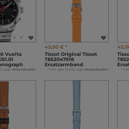
45,00 € *
45,0
00 Vuelta
Tissot Original Tissot
Tiss
051.01
T852047918
T85
onograph
Ersatzarmband
Ers
t.
zzgl.
Versandkosten
*
inkl. ges. MwSt.
zzgl.
Versandkosten
*
ink