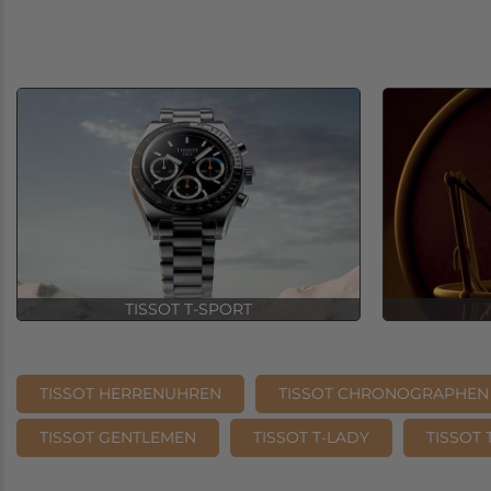
TISSOT T-SPORT
TISSOT HERRENUHREN
TISSOT CHRONOGRAPHEN
TISSOT GENTLEMEN
TISSOT T-LADY
TISSOT