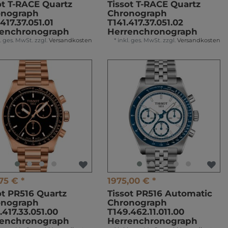
ot T-RACE Quartz
Tissot T-RACE Quartz
onograph
Chronograph
417.37.051.01
T141.417.37.051.02
renchronograph
Herrenchronograph
l. ges. MwSt.
zzgl.
Versandkosten
*
inkl. ges. MwSt.
zzgl.
Versandkosten
%
75 € *
1975,00 € *
ot PR516 Quartz
Tissot PR516 Automatic
onograph
Chronograph
.417.33.051.00
T149.462.11.011.00
renchronograph
Herrenchronograph