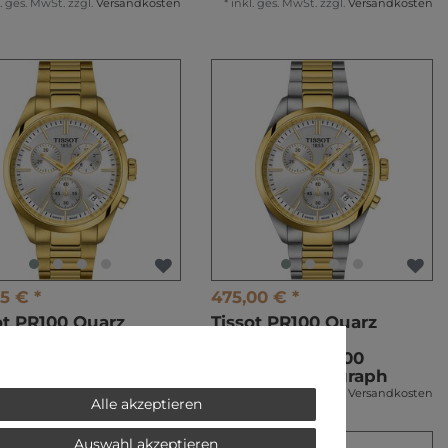
l. ges. MwSt.
zzgl.
Versandkosten
*
inkl. ges. MwSt.
zzgl.
Versandkosten
%
5 € *
475,00 € *
ot PR100 Quarz
Tissot PR100 Quarz
ono
Chrono
.417.33.031.00
T150.417.22.031.00
renchronograph
Herrenchronograph
l. ges. MwSt.
zzgl.
Versandkosten
*
inkl. ges. MwSt.
zzgl.
Versandkosten
Alle akzeptieren
Auswahl akzeptieren