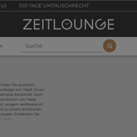
EU)
100-TAGE UMTAUSCHRECHT
k
finden Sie qualitativ
 Design von Tissot Uhren
Exemplar bereithält. Doch
banduhren von Tissot
 seit Langem weltbekannt
ik zu einem stilsicheren
t angibt. Entdecken Sie
r lesen