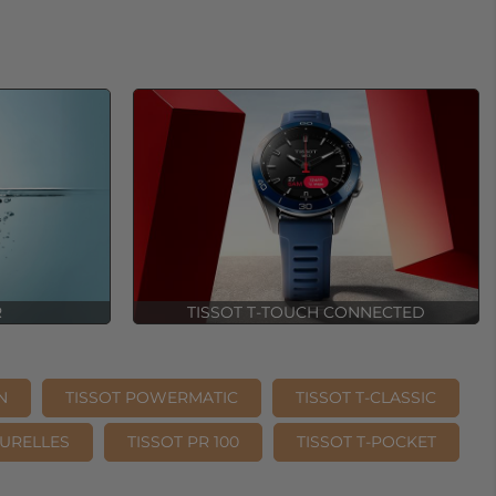
R
TISSOT T-TOUCH CONNECTED
N
TISSOT POWERMATIC
TISSOT T-CLASSIC
OURELLES
TISSOT PR 100
TISSOT T-POCKET