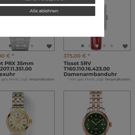
Alle ablehnen
00 € *
375,00 € *
ot PRX 35mm
Tissot SRV
207.11.351.00
T160.110.16.423.00
exuhr
Damenarmbanduhr
l. ges. MwSt.
zzgl.
Versandkosten
*
inkl. ges. MwSt.
zzgl.
Versandkosten