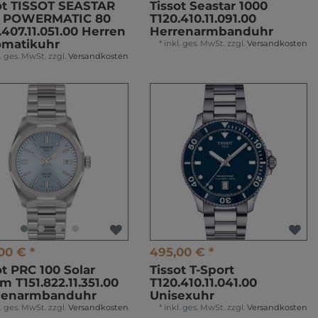
ot TISSOT SEASTAR
Tissot Seastar 1000
0 POWERMATIC 80
T120.410.11.091.00
.407.11.051.00 Herren
Herrenarmbanduhr
omatikuhr
*
inkl. ges. MwSt.
zzgl.
Versandkosten
l. ges. MwSt.
zzgl.
Versandkosten
00 € *
495,00 € *
ot PRC 100 Solar
Tissot T-Sport
 T151.822.11.351.00
T120.410.11.041.00
enarmbanduhr
Unisexuhr
l. ges. MwSt.
zzgl.
Versandkosten
*
inkl. ges. MwSt.
zzgl.
Versandkosten