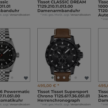
assic
Tissot CLASSIC DREAM
Tiss
011.01
T129.210.11.013.00
100
banduhr
Damenarmbanduhr
T120
Aut
t.
zzgl.
Versandkosten
*
inkl. ges. MwSt.
zzgl.
Versandkosten
*
ink
495,00 € *
495,
16 Powermatic
Tissot Tissot Supersport
Tiss
.11.051.00
Chrono T125.617.36.051.01
34mm
tomatikuhr
Herrenchronograph
Dam
t.
zzgl.
Versandkosten
*
inkl. ges. MwSt.
zzgl.
Versandkosten
*
ink