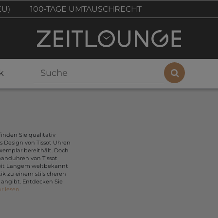
EU)
100-TAGE UMTAUSCHRECHT
k
finden Sie qualitativ
 Design von Tissot Uhren
Exemplar bereithält. Doch
banduhren von Tissot
 seit Langem weltbekannt
ik zu einem stilsicheren
t angibt. Entdecken Sie
r lesen