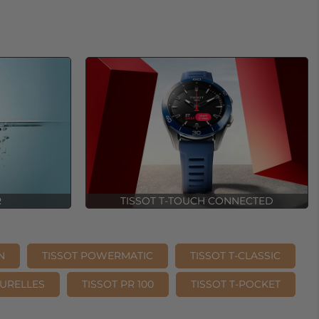
R
TISSOT T-TOUCH CONNECTED
N
TISSOT POWERMATIC
TISSOT T-CLASSIC
OURELLES
TISSOT PR 100
TISSOT T-POCKET