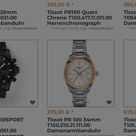
395,00 € *
395,
X 25mm
Tissot PR100 Quarz
Tiss
.021.00
Chrono T150.417.11.011.00
T094.
banduhr
Herrenchronograph
Dam
t.
zzgl.
Versandkosten
*
inkl. ges. MwSt.
zzgl.
Versandkosten
*
ink
375,00 € *
675,
PERSPORT
Tissot PR 100 34mm
Tiss
T150.210.21.111.00
T101
.051.00
Damenarmbanduhr
Dam
*
inkl. ges. MwSt.
zzgl.
Versandkosten
*
ink