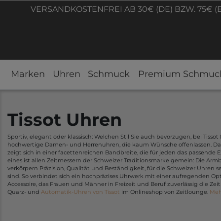
VERSANDKOSTENFREI AB 30€ (DE) BZW. 75€ (
Marken
Uhren
Schmuck
Premium Schmuc
Tissot Uhren
Sportiv, elegant oder klassisch: Welchen Stil Sie auch bevorzugen, bei Tissot 
hochwertige Damen- und Herrenuhren, die kaum Wünsche offenlassen. Das
zeigt sich in einer facettenreichen Bandbreite, die für jeden das passende 
eines ist allen Zeitmessern der Schweizer Traditionsmarke gemein: Die Arm
verkörpern Präzision, Qualität und Beständigkeit, für die Schweizer Uhren
sind. So verbindet sich ein hochpräzises Uhrwerk mit einer aufregenden Opt
Accessoire, das Frauen und Männer in Freizeit und Beruf zuverlässig die Zei
Quarz- und
Automatik-Uhren von Tissot
im Onlineshop von Zeitlounge.
Meh