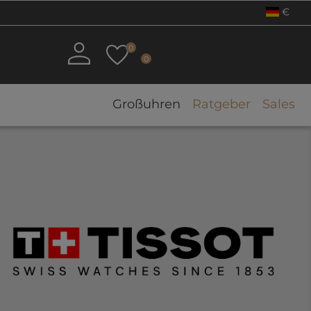
€
0
0
Großuhren
Ratgeber
Sales