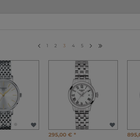
1
2
3
4
5
295,00 € *
895,