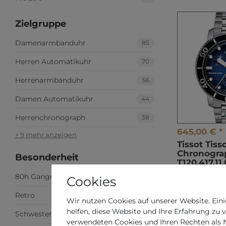
Zielgruppe
Damenarmbanduhr
85
Herren Automatikuhr
70
Herrenarmbanduhr
56
Damen Automatikuhr
44
Herrenchronograph
38
645,00 € *
+ 9 mehr anzeigen
Tissot Tiss
Chronogra
Besonderheit
T120.417.11.
Herrenchr
80h Gangreserve
8
Cookies
*
inkl. ges. MwS
Retro
3
Wir nutzen Cookies auf unserer Website. Eini
helfen, diese Website und Ihre Erfahrung zu 
Schwesternuhr – Pulsskala
3
verwendeten Cookies und Ihren Rechten als Nu