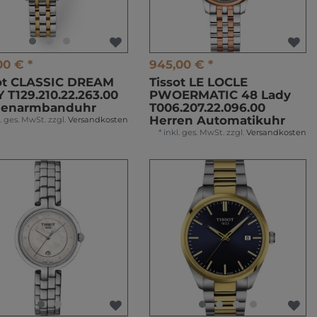
00 € *
945,00 € *
ot CLASSIC DREAM
Tissot LE LOCLE
 T129.210.22.263.00
PWOERMATIC 48 Lady
enarmbanduhr
T006.207.22.096.00
Herren Automatikuhr
l. ges. MwSt.
zzgl.
Versandkosten
*
inkl. ges. MwSt.
zzgl.
Versandkosten