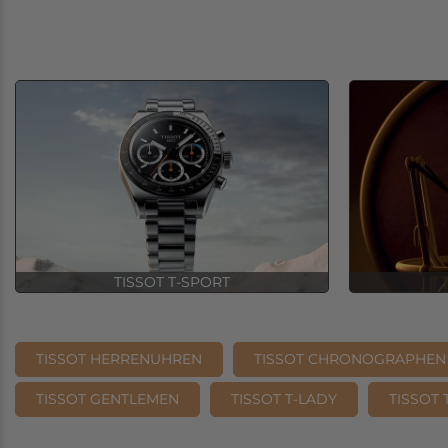
TISSOT T-SPORT
TISSOT HERRENUHREN
TISSOT CHRONOGRAPHEN
TISSOT GENTLEMEN
TISSOT T-LADY
TISSOT