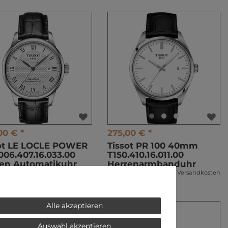
00 € *
275,00 € *
ot LE LOCLE POWER
Tissot PR 100 40mm
006.407.16.033.00
T150.410.16.011.00
en Automatikuhr
Herrenarmbanduhr
l. ges. MwSt.
zzgl.
Versandkosten
*
inkl. ges. MwSt.
zzgl.
Versandkosten
Alle akzeptieren
Auswahl akzeptieren