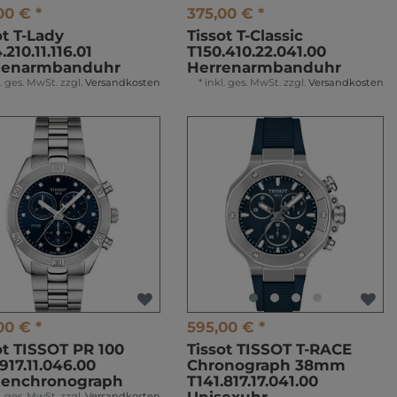
00 € *
375,00 € *
ot T-Lady
Tissot T-Classic
210.11.116.01
T150.410.22.041.00
enarmbanduhr
Herrenarmbanduhr
l. ges. MwSt.
zzgl.
Versandkosten
*
inkl. ges. MwSt.
zzgl.
Versandkosten
00 € *
595,00 € *
ot TISSOT PR 100
Tissot TISSOT T-RACE
.917.11.046.00
Chronograph 38mm
enchronograph
T141.817.17.041.00
l. ges. MwSt.
zzgl.
Versandkosten