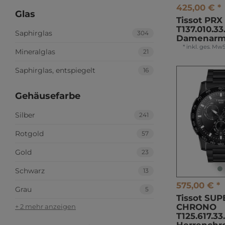
425,00 € *
Glas
Tissot PR
T137.010.33
Saphirglas
304
Damenarm
*
inkl. ges. MwS
Mineralglas
21
Saphirglas, entspiegelt
16
Gehäusefarbe
Silber
241
Rotgold
57
Gold
23
Schwarz
13
575,00 € *
Grau
5
Tissot SU
CHRONO
+ 2 mehr anzeigen
T125.617.33