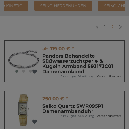
KO KINETIC
SEIKO HERRENUHREN
SEIKO CH
1
2
ab 119,00 € *
Pandora Behandelte
Süßwasserzuchtperle &
Kugeln Armband 593173C01
Damenarmband
*
inkl. ges. MwSt.
zzgl.
Versandkosten
250,00 € *
Seiko Quartz SWR095P1
Damenarmbanduhr
*
inkl. ges. MwSt.
zzgl.
Versandkosten