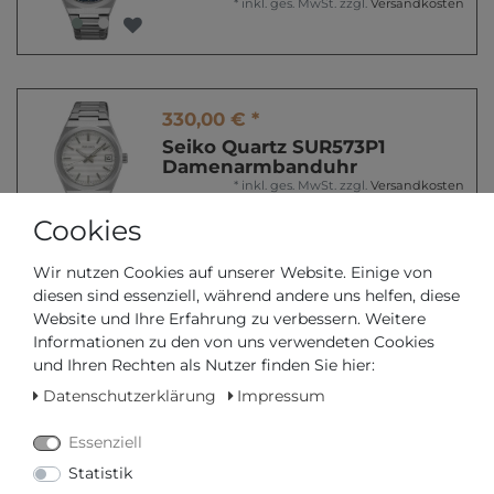
*
inkl. ges. MwSt.
zzgl.
Versandkosten
330,00 € *
Seiko Quartz SUR573P1
Damenarmbanduhr
*
inkl. ges. MwSt.
zzgl.
Versandkosten
Cookies
Wir nutzen Cookies auf unserer Website. Einige von
diesen sind essenziell, während andere uns helfen, diese
ab 119,00 € *
Website und Ihre Erfahrung zu verbessern. Weitere
Pandora Behandelte
Informationen zu den von uns verwendeten Cookies
Süßwasserzuchtperle &
und Ihren Rechten als Nutzer finden Sie hier:
Kugeln Armband 593173C01
Damenarmband
Datenschutzerklärung
Impressum
*
inkl. ges. MwSt.
zzgl.
Versandkosten
Essenziell
Statistik
ab 119,00 € *